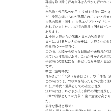
耳垢を取り除く行為自体は古代から行われて
た。
自然物・代用品の使用： 文献や遺跡に耳か
ど、身近な細いものが代用されていたと考え
古代の医療・衛生： 古代エジプトやギリシ
われていました。この頃の道具（例えばピン
あります。
2. 中国大陸からの伝来と日本の独自発展
日本における耳かきの歴史は、大陸文化の影
奈良時代〜平安時代：
この頃、大陸から様々な日用品や医療具が伝
れていた可能性があり、これが耳かきの原型
平安時代の文献にも、身だしなみを整える記
です。
中世（室町時代）：
耳かきが**「耳穿（みみほじ）」や「耳掻（
この時代には、竹や木を削ったものが主に使
3. 江戸時代：道具としての確立と普及
江戸時代は、耳かきが広く庶民の間に普及し
日常の習慣としての定着： 衛生意識が高ま
た。
多様な素材と形状：
竹製： 最も一般的で安価な材料でした。し