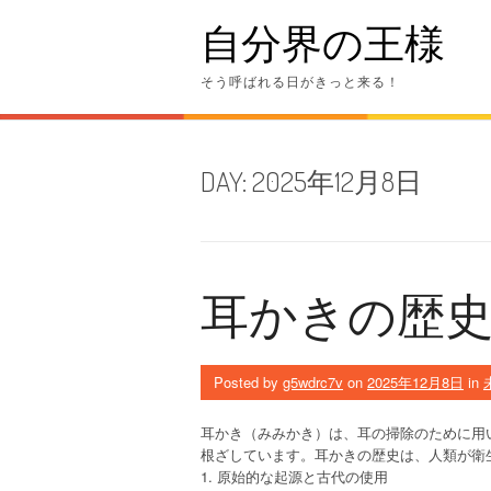
Skip
自分界の王様
to
content
そう呼ばれる日がきっと来る！
DAY:
2025年12月8日
耳かきの歴
Posted by
g5wdrc7v
on
2025年12月8日
in
耳かき（みみかき）は、耳の掃除のために用
根ざしています。耳かきの歴史は、人類が衛
1. 原始的な起源と古代の使用