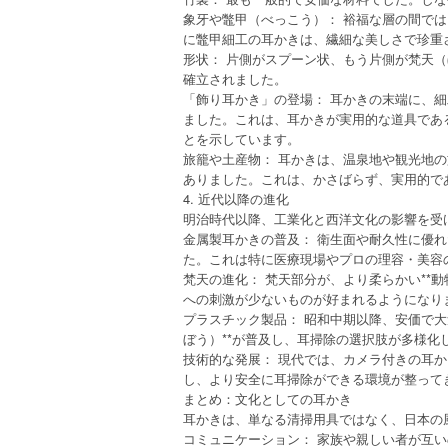
象牙や鼈甲（べっこう）： 裕福な層の間で
に鼈甲細工の耳かきは、繊細な美しさで珍重
形状： 片側がスプーン状、もう片側が梵天
確立されました。
「飾り耳かき」の登場： 耳かきの末端に、
ました。これは、耳かきが実用的な道具であ
とを示しています。
旅籠や土産物： 耳かきは、温泉地や観光地
ありました。これは、かさばらず、実用的で
4. 近代以降の進化
明治時代以降、工業化と西洋文化の影響を受
金属製耳かきの普及： 衛生面や耐久性に優れ
た。これは特に医療現場やプロの理容・美容
梵天の進化： 梵天部分が、より柔らかい**
への刺激が少ないものが好まれるようになり
プラスチック製品： 昭和中期以降、安価で大
ぼう）**が普及し、耳掃除の選択肢が多様化
技術的な発展： 現代では、カメラ付きの耳
し、より安全に耳掃除ができる環境が整って
まとめ：文化としての耳かき
耳かきは、単なる清掃用具ではなく、日本の
コミュニケーション： 家族や親しい者が互