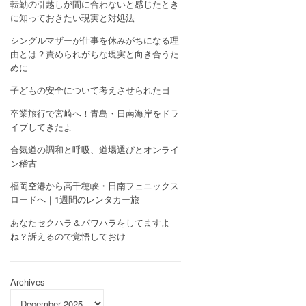
転勤の引越しが間に合わないと感じたとき
に知っておきたい現実と対処法
シングルマザーが仕事を休みがちになる理
由とは？責められがちな現実と向き合うた
めに
子どもの安全について考えさせられた日
卒業旅行で宮崎へ！青島・日南海岸をドラ
イブしてきたよ
合気道の調和と呼吸、道場選びとオンライ
ン稽古
福岡空港から高千穂峡・日南フェニックス
ロードへ｜1週間のレンタカー旅
あなたセクハラ＆パワハラをしてますよ
ね？訴えるので覚悟しておけ
Archives