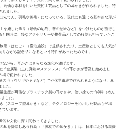
は、高価な素材を用いた美術工芸品としての耳かきが作られました。特
されました。
（ぼんてん、羽毛や綿毛）になっている、現代にも通じる基本的な形が
細工を施した飾り（動物の彫刻、簪の意匠など）をつけたものが流行し
ると同時に、粋なアクセサリーや携帯品としての役割も担っていたこ
の旅籠（はたご）（宿泊施設）で提供されたり、土産物としても人気が
ありながら記念品になるという特性があったためです。
けながら、耳かきはさらなる進化を遂げます。
た**金属製（主に真鍮やステンレス）**の耳かきが普及し始めまし
の場で使われました。
動物の毛（ウサギやヤギなど）**や化学繊維で作られるようになり、耳
ました。
量生産が可能なプラスチック製の耳かきや、使い捨ての**綿棒（めん
しました。
かき（スコープ型耳かき）など、テクノロジーを応用した製品も登場
きています。
風俗や文化に深く関わってきました。
いの耳を掃除しあう行為（「膝枕での耳かき」）は、日本における親愛