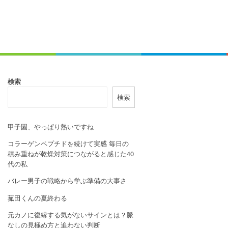
検索
検索
甲子園、やっぱり熱いですね
コラーゲンペプチドを続けて実感 毎日の
積み重ねが乾燥対策につながると感じた40
代の私
バレー男子の戦略から学ぶ準備の大事さ
菰田くんの夏終わる
元カノに復縁する気がないサインとは？脈
なしの見極め方と追わない判断