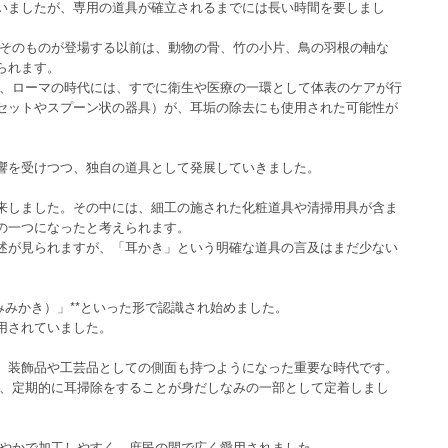
いましたが、専用の道具が確立されるまでには長い時間を要しまし
きそのものが登場する以前は、動物の骨、竹の小片、鳥の羽根の軸な
られます。
ャ、ローマの時代には、すでに衛生や医療の一環として体表のケアが行
セットやスプーン状の器具）が、耳垢の除去にも使用された可能性が
響を受けつつ、独自の道具として発展していきました。
来しました。その中には、細工の施された化粧道具や清掃用具が含ま
の一つになったと考えられます。
述が見られますが、「耳かき」という明確な道具の言及はまだ少ない
みみかき）」**といった形で認識され始めました。
用されていました。
、装飾品や工芸品としての側面も持つようになった重要な時代です。
り、定期的に耳掃除をすることが身だしなみの一部として定着しまし
なやかで加工しやすく、庶民の間で広く愛用されました。