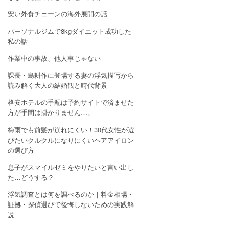
安い外食チェーンの海外展開の話
パーソナルジムで8kgダイエット成功した
私の話
作業中の事故、他人事じゃない
課長・島耕作に登場する妻の浮気描写から
読み解く大人の結婚観と時代背景
格安ホテルの手配は予約サイトで済ませた
方が手間は掛かりません…。
梅雨でも前髪が崩れにくい！30代女性が選
びたいクルクルになりにくいヘアアイロン
の選び方
息子がスマイルゼミをやりたいと言い出し
た…どうする？
浮気調査とは何を調べるのか｜料金相場・
証拠・探偵選びで後悔しないための実践解
説