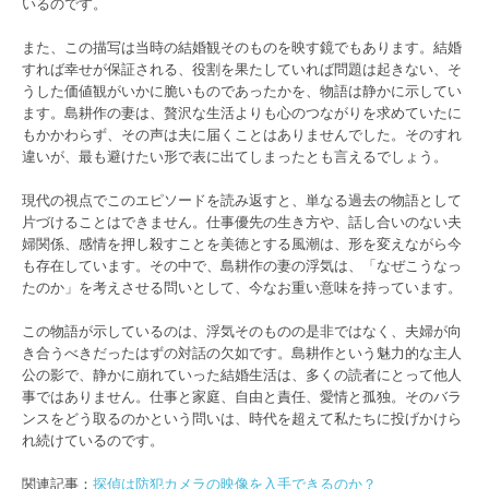
いるのです。
また、この描写は当時の結婚観そのものを映す鏡でもあります。結婚
すれば幸せが保証される、役割を果たしていれば問題は起きない、そ
うした価値観がいかに脆いものであったかを、物語は静かに示してい
ます。島耕作の妻は、贅沢な生活よりも心のつながりを求めていたに
もかかわらず、その声は夫に届くことはありませんでした。そのすれ
違いが、最も避けたい形で表に出てしまったとも言えるでしょう。
現代の視点でこのエピソードを読み返すと、単なる過去の物語として
片づけることはできません。仕事優先の生き方や、話し合いのない夫
婦関係、感情を押し殺すことを美徳とする風潮は、形を変えながら今
も存在しています。その中で、島耕作の妻の浮気は、「なぜこうなっ
たのか」を考えさせる問いとして、今なお重い意味を持っています。
この物語が示しているのは、浮気そのものの是非ではなく、夫婦が向
き合うべきだったはずの対話の欠如です。島耕作という魅力的な主人
公の影で、静かに崩れていった結婚生活は、多くの読者にとって他人
事ではありません。仕事と家庭、自由と責任、愛情と孤独。そのバラ
ンスをどう取るのかという問いは、時代を超えて私たちに投げかけら
れ続けているのです。
関連記事：
探偵は防犯カメラの映像を入手できるのか？