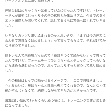
パーソナルジムに通い始めてみて
体験当日はめちゃくちゃ緊張してジムに行ったんですけど、トレーナ
ーさんが最初にじっくり今の体の状態とか生活リズム、今までのダイ
エット遍歴とか聞いてくれて、話してるうちに緊張もほぐれていきま
した。
いきなりガッツリ追い込まれるのかと思いきや、「まずは今の体力に
合わせて無理なく始めましょう」って言ってもらえて、それだけでか
なり安心できました。
筋トレなんて未経験だったので「絶対きつくて続かない」って思って
たんですけど、フォームを一つひとつちゃんとチェックしてもらいな
がら進める感じだったので、思ってたよりずっと安心して取り組めま
した。
「今の種目はヒップに効かせるイメージで」「ここで息吐きましょ
う」みたいに、毎回ちゃんと理由も教えてくれるので、なんとなく体
動かすんじゃなくて、納得しながらできたのが大きかったです。
週2回通い始めて1ヶ月くらい経つ頃には、トレーニング自体が楽しみ
になってました。