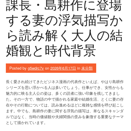
課長・島耕作に登場
する妻の浮気描写か
ら読み解く大人の結
婚観と時代背景
Posted by
g5wdrc7v
on
2026年6月17日
in
未分類
長く愛され続けてきたビジネス漫画の代表作といえば、やはり島耕作
シリーズを思い浮かべる人は多いでしょう。仕事ができ、女性からも
魅力的に映る主人公の姿は、多くの読者に強い印象を残してきまし
た。その一方で、物語の中で描かれる家庭や結婚生活、とくに妻の存
在やその行動については、読み進めるほどに複雑な感情を呼び起こし
ます。中でも、島耕作の妻に関する浮気の描写は、単なるスキャンダ
ルではなく、当時の価値観や夫婦関係の歪みを象徴する重要なテーマ
として描かれています。