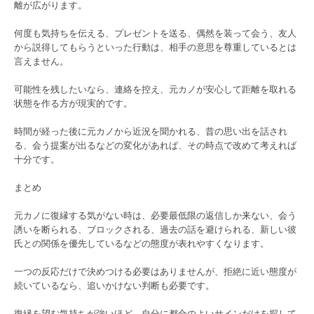
離が広がります。
何度も気持ちを伝える、プレゼントを送る、偶然を装って会う、友人
から説得してもらうといった行動は、相手の意思を尊重しているとは
言えません。
可能性を残したいなら、連絡を控え、元カノが安心して距離を取れる
状態を作る方が現実的です。
時間が経った後に元カノから近況を聞かれる、昔の思い出を話され
る、会う提案が出るなどの変化があれば、その時点で改めて考えれば
十分です。
まとめ
元カノに復縁する気がない時は、必要最低限の返信しか来ない、会う
誘いを断られる、ブロックされる、過去の話を避けられる、新しい彼
氏との関係を優先しているなどの態度が表れやすくなります。
一つの反応だけで決めつける必要はありませんが、拒絶に近い態度が
続いているなら、追いかけない判断も必要です。
復縁を望む気持ちが強いほど、自分に都合のよいサインだけを探して