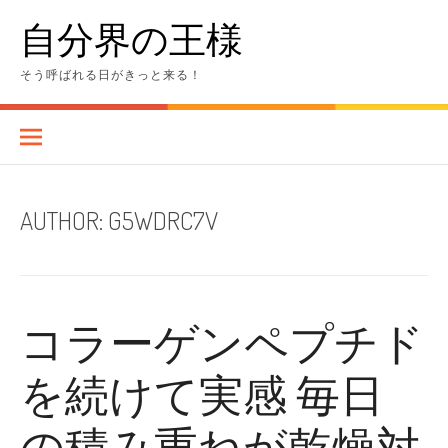
Skip
自分界の王様
to
content
そう呼ばれる日がきっと来る！
AUTHOR:
G5WDRC7V
コラーゲンペプチド
を続けて実感 毎日
の積み重ねが乾燥対