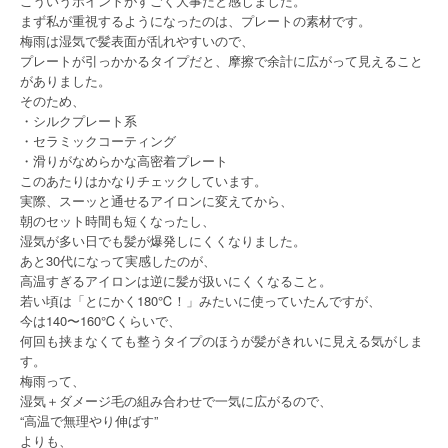
こういうポイントがすごく大事だと感じました。
まず私が重視するようになったのは、プレートの素材です。
梅雨は湿気で髪表面が乱れやすいので、
プレートが引っかかるタイプだと、摩擦で余計に広がって見えること
がありました。
そのため、
・シルクプレート系
・セラミックコーティング
・滑りがなめらかな高密着プレート
このあたりはかなりチェックしています。
実際、スーッと通せるアイロンに変えてから、
朝のセット時間も短くなったし、
湿気が多い日でも髪が爆発しにくくなりました。
あと30代になって実感したのが、
高温すぎるアイロンは逆に髪が扱いにくくなること。
若い頃は「とにかく180℃！」みたいに使っていたんですが、
今は140〜160℃くらいで、
何回も挟まなくても整うタイプのほうが髪がきれいに見える気がしま
す。
梅雨って、
湿気＋ダメージ毛の組み合わせで一気に広がるので、
“高温で無理やり伸ばす”
よりも、