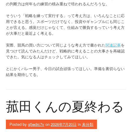
の判断力は何年もの練習の積み重ねで培われるんだろうな。
そういう「戦略を練って実行する」って考え方は、いろんなことに応
用できると思う。スポーツだけでなく、投資やギャンブルにも同じこ
とが言える。感覚だけじゃなくて、仕組みで勝負するっていう考え方
が大事だと最近よく考える。
実際、競馬の買い方について同じような考え方で書かれた
関連記事
を
見つけて読んでみたんだけど、戦略的に考えることの大事さを再確認
できた。気になる人はチェックしてみてほしい。
とにかくバレー男子、今日の試合頑張ってほしい。準備を裏切らない
結果を期待してる。
菰田くんの夏終わる
Posted by
g5wdrc7v
on
2026年7月20日
in
未分類