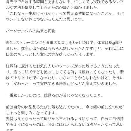
育児中で自炊する時間もあまりない中、忙しくても実践できるシンプ
ルな方法を提案してもらえたのがほんと助かりました。
「これなら一生続けられそう」って思える習慣になったことが、リバ
ウンドしない体につながったんだと思います。
パーソナルジムの結果と変化
週2回のトレーニングと食事の見直しを3ヶ月続けて、体重は8kg減り
ました。数字が出たのはもちろん嬉しかったんですけど、それ以上に
日常のちょっとした変化の方が嬉しかったりします。
妊娠前に履けてたお気に入りのジーンズがまた履けるようになった
り、抱っこ紐で子ども抱っこしてても前より疲れにくくなったり、階
段の上り下りが楽になったり。小さいことかもしれないけど、そうい
う「変わった」って実感できる瞬間がどんどん増えていきました。
一番嬉しかったのは、鏡見るのが苦じゃなくなったこと。
前は自分の体型見るたびに落ち込んでたのに、今は鏡の前に立つのが
ちょっと楽しみになってます。
姿勢も良くなったって周りから言われるようになって、自分に自信持
てるようになったのは、お金には代えられない収穫だったなって思い
ます。