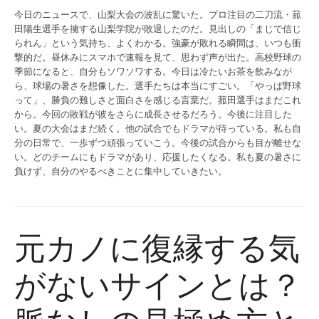
今日のニュースで、山梨大会の波乱に驚いた。プロ注目の二刀流・菰
田陽生選手を擁する山梨学院が敗退したのだ。見出しの「まじで信じ
られん」という気持ち、よくわかる。強豪が敗れる瞬間は、いつも衝
撃的だ。昼休みにスマホで速報を見て、思わず声が出た。高校野球の
季節になると、自分もソワソワする。今日は冷たいお茶を飲みなが
ら、球場の暑さを想像した。選手たちは本当にすごい。「やっぱ野球
って」、勝負の難しさと面白さを感じる言葉だ。菰田選手はまだこれ
から。今回の敗戦が彼をさらに成長させるだろう。今後に注目した
い。夏の大会はまだ続く。他の試合でもドラマが待っている。私も自
分の日常で、一歩ずつ頑張っていこう。今後の試合からも目が離せな
い。どのチームにもドラマがあり、応援したくなる。私も夏の暑さに
負けず、自分のやるべきことに集中していきたい。
元カノに復縁する気
がないサインとは？