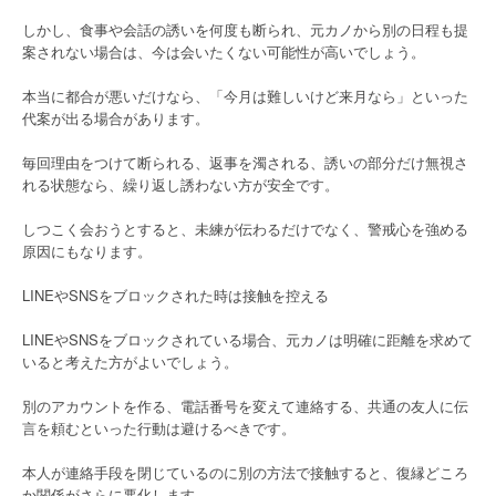
しかし、食事や会話の誘いを何度も断られ、元カノから別の日程も提
案されない場合は、今は会いたくない可能性が高いでしょう。
本当に都合が悪いだけなら、「今月は難しいけど来月なら」といった
代案が出る場合があります。
毎回理由をつけて断られる、返事を濁される、誘いの部分だけ無視さ
れる状態なら、繰り返し誘わない方が安全です。
しつこく会おうとすると、未練が伝わるだけでなく、警戒心を強める
原因にもなります。
LINEやSNSをブロックされた時は接触を控える
LINEやSNSをブロックされている場合、元カノは明確に距離を求めて
いると考えた方がよいでしょう。
別のアカウントを作る、電話番号を変えて連絡する、共通の友人に伝
言を頼むといった行動は避けるべきです。
本人が連絡手段を閉じているのに別の方法で接触すると、復縁どころ
か関係がさらに悪化します。