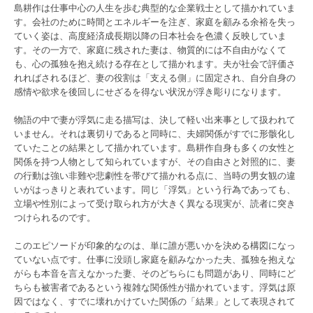
島耕作は仕事中心の人生を歩む典型的な企業戦士として描かれていま
す。会社のために時間とエネルギーを注ぎ、家庭を顧みる余裕を失っ
ていく姿は、高度経済成長期以降の日本社会を色濃く反映していま
す。その一方で、家庭に残された妻は、物質的には不自由がなくて
も、心の孤独を抱え続ける存在として描かれます。夫が社会で評価さ
れればされるほど、妻の役割は「支える側」に固定され、自分自身の
感情や欲求を後回しにせざるを得ない状況が浮き彫りになります。
物語の中で妻が浮気に走る描写は、決して軽い出来事として扱われて
いません。それは裏切りであると同時に、夫婦関係がすでに形骸化し
ていたことの結果として描かれています。島耕作自身も多くの女性と
関係を持つ人物として知られていますが、その自由さと対照的に、妻
の行動は強い非難や悲劇性を帯びて描かれる点に、当時の男女観の違
いがはっきりと表れています。同じ「浮気」という行為であっても、
立場や性別によって受け取られ方が大きく異なる現実が、読者に突き
つけられるのです。
このエピソードが印象的なのは、単に誰が悪いかを決める構図になっ
ていない点です。仕事に没頭し家庭を顧みなかった夫、孤独を抱えな
がらも本音を言えなかった妻、そのどちらにも問題があり、同時にど
ちらも被害者であるという複雑な関係性が描かれています。浮気は原
因ではなく、すでに壊れかけていた関係の「結果」として表現されて