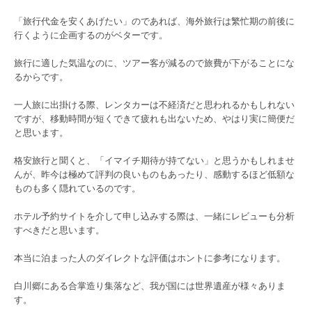
「旅行代金を安くあげたい」のであれば、海外旅行は繁忙期の前後に
行くように企画するのがベターです。
旅行に適した気温なのに、ツアー客が減るので旅費が下がることにな
るからです。
一人旅に出掛ける際、レンタカーは不経済だと思われるかもしれない
ですが、移動時間が短くできて疲れも出ないため、やはり実に簡便だ
と思います。
格安旅行と聞くと、「イマイチ期待が持てない」と思うかもしれませ
んが、昨今は極めて評判の良いものもあったり、感動するほど低額な
ものも多く隠れているのです。
ホテル予約サイトを介して申し込みする際は、一緒にレビューも分析
すべきだと思います。
本当に泊まった人のダイレクトな評価はホントに参考になります。
白川郷にある合掌造り集落など、我が国には世界遺産が様々ありま
す。