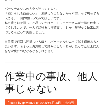
パーソナルジムの入会へ迷ってる人へ
「続けられる自信ない」「運動したことないから不安」って思ってる
人こそ、一回体験行ってみてほしいです。
私も通う前は同じこと思ってたけど、トレーナーさんが一緒に伴走し
てくれることで、一人で頑張るより確実に、しかも無理なく結果に近
づけるんだって実感しました。
自己流で何回も挫折した人ほど、パーソナルジムって試す価値あると
思います。ちょっと勇気出して踏み出した一歩が、思ってた以上に大
きな変化につながるかもしれません。
作業中の事故、他人
事じゃない
Posted by
g5wdrc7v
on
2026年6月25日
in
未分類