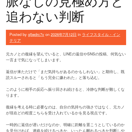
脈なしの見極め方と
追わない判断
Posted by
g5wdrc7v
on
2026年7月12日
in
ライフスタイル・イン
テリア
元カノとの復縁を望んでいると、LINEの返信やSNSの投稿、何気ない
一言まで気になってしまいます。
返信が来ただけで「まだ気持ちがあるのかもしれない」と期待し、既
読スルーされると「もう完全に嫌われた」と落ち込む。
このように相手の反応へ振り回され続けると、冷静な判断が難しくな
ります。
復縁を考える時に必要なのは、自分の気持ちの強さではなく、元カノ
が現在どの程度こちらを受け入れているかを見る視点です。
一時的に返信が遅いだけなのか、明確に距離を置こうとしているのか
を見分ければ、連絡を続けるべきか、いったん離れるべきか判断しや