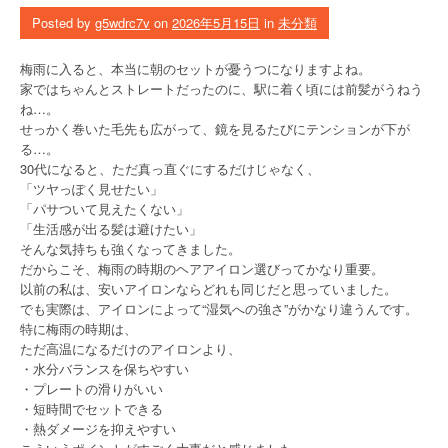
Posted by
g5wdrc7v
on
2026年5月15日
in
未分類
梅雨に入ると、本当に朝のセットが憂うつになりますよね。
家ではちゃんとストレートだったのに、駅に着く頃には前髪がうねう
ね…。
せっかく巻いた毛先も広がって、鏡を見るたびにテンションが下が
る…。
30代になると、ただ真っ直ぐにするだけじゃなく、
「ツヤっぽく見せたい」
「パサついて見えたくない」
「生活感が出る髪は避けたい」
そんな気持ちも強くなってきました。
だからこそ、梅雨の時期のヘアアイロン選びってかなり重要。
以前の私は、安いアイロンならどれも同じだと思っていました。
でも実際は、アイロンによって“湿気への強さ”がかなり違うんです。
特に梅雨の時期は、
ただ高温になるだけのアイロンより、
・水分バランスを保ちやすい
・プレートの滑りがいい
・短時間でセットできる
・熱ダメージを抑えやすい