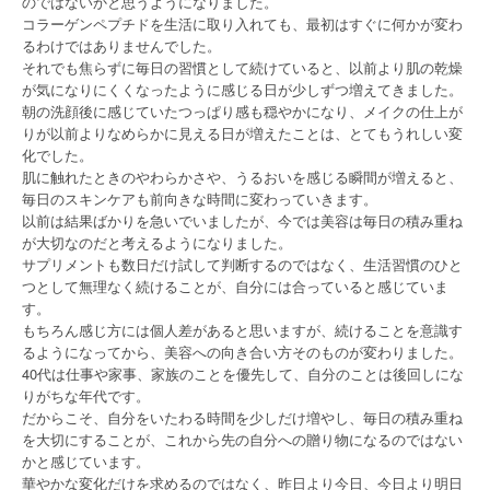
のではないかと思うようになりました。
コラーゲンペプチドを生活に取り入れても、最初はすぐに何かが変わ
るわけではありませんでした。
それでも焦らずに毎日の習慣として続けていると、以前より肌の乾燥
が気になりにくくなったように感じる日が少しずつ増えてきました。
朝の洗顔後に感じていたつっぱり感も穏やかになり、メイクの仕上が
りが以前よりなめらかに見える日が増えたことは、とてもうれしい変
化でした。
肌に触れたときのやわらかさや、うるおいを感じる瞬間が増えると、
毎日のスキンケアも前向きな時間に変わっていきます。
以前は結果ばかりを急いでいましたが、今では美容は毎日の積み重ね
が大切なのだと考えるようになりました。
サプリメントも数日だけ試して判断するのではなく、生活習慣のひと
つとして無理なく続けることが、自分には合っていると感じていま
す。
もちろん感じ方には個人差があると思いますが、続けることを意識す
るようになってから、美容への向き合い方そのものが変わりました。
40代は仕事や家事、家族のことを優先して、自分のことは後回しにな
りがちな年代です。
だからこそ、自分をいたわる時間を少しだけ増やし、毎日の積み重ね
を大切にすることが、これから先の自分への贈り物になるのではない
かと感じています。
華やかな変化だけを求めるのではなく、昨日より今日、今日より明日