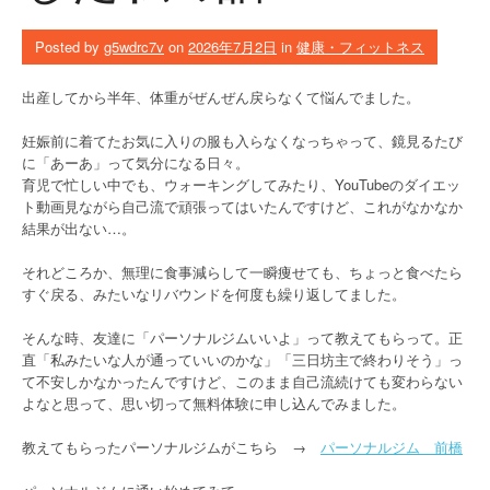
Posted by
g5wdrc7v
on
2026年7月2日
in
健康・フィットネス
出産してから半年、体重がぜんぜん戻らなくて悩んでました。
妊娠前に着てたお気に入りの服も入らなくなっちゃって、鏡見るたび
に「あーあ」って気分になる日々。
育児で忙しい中でも、ウォーキングしてみたり、YouTubeのダイエッ
ト動画見ながら自己流で頑張ってはいたんですけど、これがなかなか
結果が出ない…。
それどころか、無理に食事減らして一瞬痩せても、ちょっと食べたら
すぐ戻る、みたいなリバウンドを何度も繰り返してました。
そんな時、友達に「パーソナルジムいいよ」って教えてもらって。正
直「私みたいな人が通っていいのかな」「三日坊主で終わりそう」っ
て不安しかなかったんですけど、このまま自己流続けても変わらない
よなと思って、思い切って無料体験に申し込んでみました。
教えてもらったパーソナルジムがこちら →
パーソナルジム 前橋