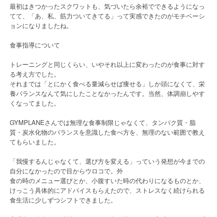
最初はきつかったスクワットも、気づいたら余裕でできるようになっ
てて、「あ、私、筋力ついてきてる」って実感できたのがモチベーシ
ョンになりましたね。
食事指導について
トレーニングと同じくらい、いやそれ以上に変わったのが食事に対す
る考え方でした。
それまでは「とにかく食べる量減らせば痩せる」しか頭になくて、栄
養バランスなんて気にしたことなかったんです。当然、体調崩しやす
くなってました。
GYMPLANEさんでは無理な食事制限じゃなくて、タンパク質・脂
質・炭水化物のバランスを意識した食べ方を、無理のない範囲で教え
てもらいました。
「我慢するんじゃなくて、選び方を変える」っていう発想が今までの
自分になかったので目からウロコで。外
食の時のメニュー選びとか、小腹すいた時の代わりになるものとか、
けっこう具体的にアドバイスもらえたので、ストレスなく続けられる
食生活に少しずつシフトできました。