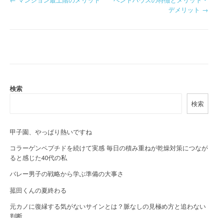
P
デメリット
→
o
s
t
n
a
検索
検索
v
i
甲子園、やっぱり熱いですね
g
コラーゲンペプチドを続けて実感 毎日の積み重ねが乾燥対策につなが
a
ると感じた40代の私
バレー男子の戦略から学ぶ準備の大事さ
t
菰田くんの夏終わる
i
元カノに復縁する気がないサインとは？脈なしの見極め方と追わない
o
判断