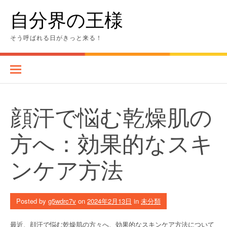
Skip
自分界の王様
to
content
そう呼ばれる日がきっと来る！
顔汗で悩む乾燥肌の
方へ：効果的なスキ
ンケア方法
Posted by
g5wdrc7v
on
2024年2月13日
in
未分類
最近、顔汗で悩む乾燥肌の方々へ、効果的なスキンケア方法について