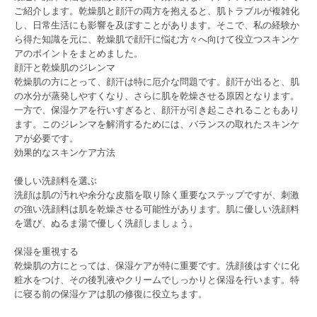
ご紹介します。乾燥肌と顔汗の両方を抱えると、肌トラブルが複雑化
し、日常生活にも影響を及ぼすことがあります。そこで、私の経験か
ら得た知識を元に、乾燥肌で顔汗に悩む方々へ向けて役立つスキンケ
アのポイントをまとめました。
顔汗と乾燥肌のジレンマ
乾燥肌の方にとって、顔汗は特に厄介な問題です。顔汗が出ると、肌
の水分が蒸発しやすくなり、さらに肌を乾燥させる原因となります。
一方で、保湿ケアを行いすぎると、顔汗が引き起こされることもあり
ます。このジレンマを解消するためには、バランスの取れたスキンケ
アが必要です。
効果的なスキンケア方法
優しい洗顔料を選ぶ
洗顔は肌の汚れや余分な皮脂を取り除く重要なステップですが、刺激
の強い洗顔料は肌を乾燥させる可能性があります。肌に優しい洗顔料
を選び、ぬるま湯で優しく洗顔しましょう。
保湿を重視する
乾燥肌の方にとっては、保湿ケアが特に重要です。洗顔後はすぐに化
粧水をつけ、その後乳液やクリームでしっかりと保湿を行います。特
に寝る前の保湿ケアは肌の修復に役立ちます。