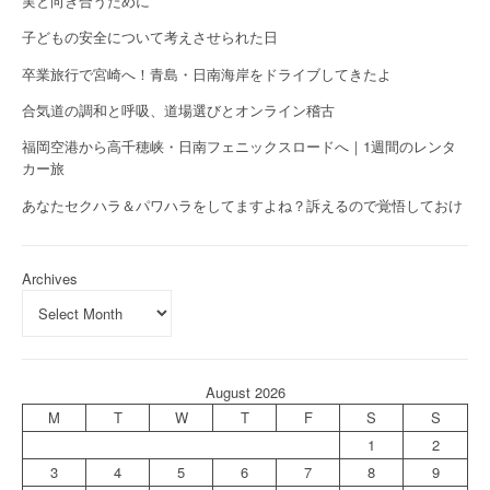
実と向き合うために
子どもの安全について考えさせられた日
卒業旅行で宮崎へ！青島・日南海岸をドライブしてきたよ
合気道の調和と呼吸、道場選びとオンライン稽古
福岡空港から高千穂峡・日南フェニックスロードへ｜1週間のレンタ
カー旅
あなたセクハラ＆パワハラをしてますよね？訴えるので覚悟しておけ
Archives
August 2026
M
T
W
T
F
S
S
1
2
3
4
5
6
7
8
9