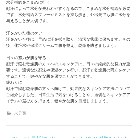
水分補給をこまめに行う
顔汗によって水分が失われやすくなるので、こまめな水分補給が必要
です。水分補給スプレーやミストを持ち歩き、外出先でも肌に水分を
与えることが大切です。
汗をかいた後のケア
汗をかいた後は、早めに汗を拭き取り、清潔な状態に保ちます。その
後、化粧水や保湿クリームで肌を整え、乾燥を防ぎましょう。
日々の努力が肌を守る
顔汗で悩む乾燥肌の方々へのスキンケアは、日々の継続的な努力が重
要です。適切な洗顔法や保湿ケアを行い、顔汗と乾燥肌の両方をケア
することで、健やかな肌を保つことができます。
終わりに
顔汗で悩む乾燥肌の方々へ向けて、効果的なスキンケア方法について
ご紹介しました。日常生活で気をつけることや、適切なスキンケアア
イテムの選び方を押さえ、健やかな肌を目指しましょう。
未分類
←
マンション最上階のメリット
ペントハウスの特徴とメリット・