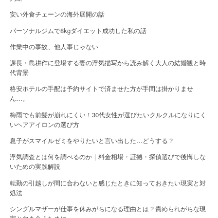
n
安い外食チェーンの海外展開の話
パーソナルジムで8kgダイエット成功した私の話
作業中の事故、他人事じゃない
課長・島耕作に登場する妻の浮気描写から読み解く大人の結婚観と時
代背景
格安ホテルの手配は予約サイトで済ませた方が手間は掛かりませ
ん…。
梅雨でも前髪が崩れにくい！30代女性が選びたいクルクルになりにく
いヘアアイロンの選び方
息子がスマイルゼミをやりたいと言い出した…どうする？
浮気調査とは何を調べるのか｜料金相場・証拠・探偵選びで後悔しな
いための実践解説
転勤の引越しが間に合わないと感じたときに知っておきたい現実と対
処法
シングルマザーが仕事を休みがちになる理由とは？責められがちな現