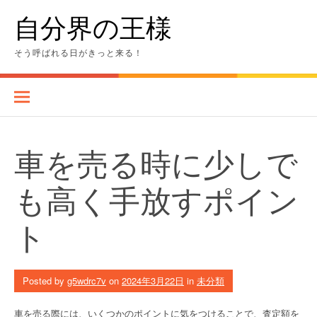
Skip
自分界の王様
to
content
そう呼ばれる日がきっと来る！
車を売る時に少しで
も高く手放すポイン
ト
Posted by
g5wdrc7v
on
2024年3月22日
in
未分類
車を売る際には、いくつかのポイントに気をつけることで、査定額を