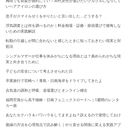
梅雨でも前髪が崩れにくい！30代女性が選びたいクルクルになりにく
いヘアアイロンの選び方
息子がスマイルゼミをやりたいと言い出した…どうする？
浮気調査とは何を調べるのか｜料金相場・証拠・探偵選びで後悔しな
いための実践解説
転勤の引越しが間に合わないと感じたときに知っておきたい現実と対
処法
シングルマザーが仕事を休みがちになる理由とは？責められがちな現
実と向き合うために
子どもの安全について考えさせられた日
卒業旅行で宮崎へ！青島・日南海岸をドライブしてきたよ
合気道の調和と呼吸、道場選びとオンライン稽古
福岡空港から高千穂峡・日南フェニックスロードへ｜1週間のレンタ
カー旅
あなたセクハラ＆パワハラをしてますよね？訴えるので覚悟しておけ
復縁の方法を心理視点で読み解く｜やり直せる関係に変える実践アプ