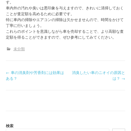
す。
車内外の汚れや臭いは悪印象を与えますので、きれいに清掃しておく
ことが査定額を高めるために必要です。
特に車内の掃除やエアコンの掃除は欠かせませんので、時間をかけて
丁寧に行いましょう。
これらのポイントを意識しながら車を売却することで、より高額な査
定額を得ることができますので、ぜひ参考にしてみてください。
未分類
P
←
車の消臭剤や芳香剤には効果は
消臭したい車のニオイの原因と
ある？
は？
→
o
s
t
n
a
検索