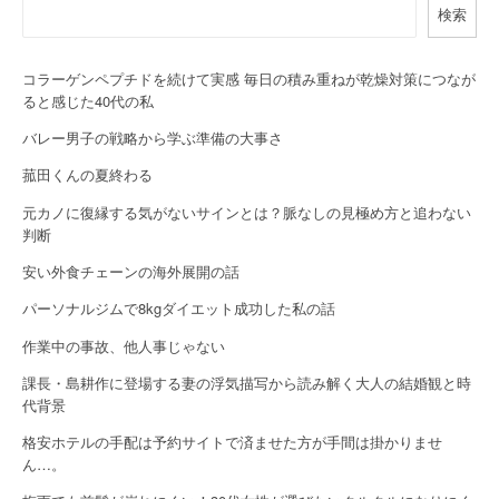
検索
v
i
コラーゲンペプチドを続けて実感 毎日の積み重ねが乾燥対策につなが
g
ると感じた40代の私
a
バレー男子の戦略から学ぶ準備の大事さ
菰田くんの夏終わる
t
元カノに復縁する気がないサインとは？脈なしの見極め方と追わない
i
判断
o
安い外食チェーンの海外展開の話
n
パーソナルジムで8kgダイエット成功した私の話
作業中の事故、他人事じゃない
課長・島耕作に登場する妻の浮気描写から読み解く大人の結婚観と時
代背景
格安ホテルの手配は予約サイトで済ませた方が手間は掛かりませ
ん…。