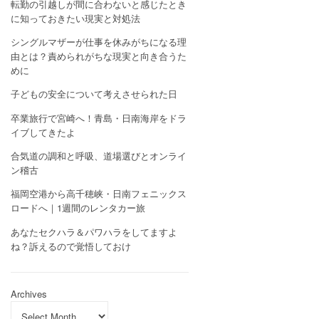
転勤の引越しが間に合わないと感じたとき
に知っておきたい現実と対処法
シングルマザーが仕事を休みがちになる理
由とは？責められがちな現実と向き合うた
めに
子どもの安全について考えさせられた日
卒業旅行で宮崎へ！青島・日南海岸をドラ
イブしてきたよ
合気道の調和と呼吸、道場選びとオンライ
ン稽古
福岡空港から高千穂峡・日南フェニックス
ロードへ｜1週間のレンタカー旅
あなたセクハラ＆パワハラをしてますよ
ね？訴えるので覚悟しておけ
Archives