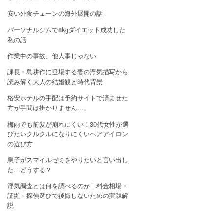
安い外食チェーンの海外展開の話
パーソナルジムで8kgダイエット成功した
私の話
作業中の事故、他人事じゃない
課長・島耕作に登場する妻の浮気描写から
読み解く大人の結婚観と時代背景
格安ホテルの手配は予約サイトで済ませた
方が手間は掛かりません…。
梅雨でも前髪が崩れにくい！30代女性が選
びたいクルクルになりにくいヘアアイロン
の選び方
息子がスマイルゼミをやりたいと言い出し
た…どうする？
浮気調査とは何を調べるのか｜料金相場・
証拠・探偵選びで後悔しないための実践解
説