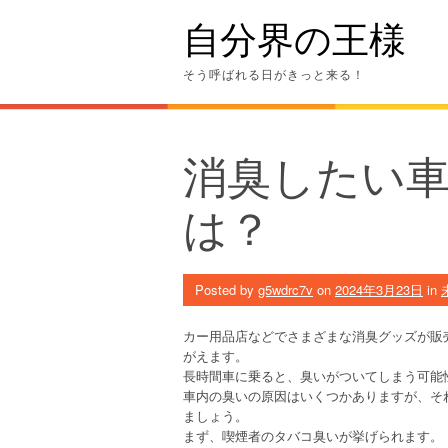
Skip
自分界の王様
to
content
そう呼ばれる日がきっと来る！
消臭したい
は？
Posted by
g5wdrc7v
on
2024年3月23日
in
カー用品店などでさまざまな消臭グッズが販
がえます。
長時間車に乗ると、臭いがついてしまう可能
車内の臭いの原因はいくつかありますが、そ
ましょう。
まず、喫煙者のタバコ臭いが挙げられます。