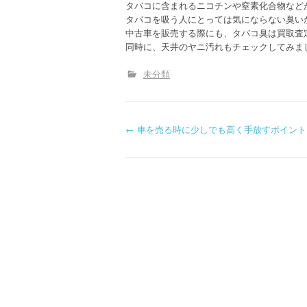
タバコに含まれるニコチンや窒素化合物など
タバコを吸う人にとっては気にならない臭い
中古車を販売する際にも、タバコ臭は買取査
同時に、天井のヤニ汚れもチェックしてみま
未分類
P
←
車を売る時に少しでも高く手放すポイント
o
s
t
n
a