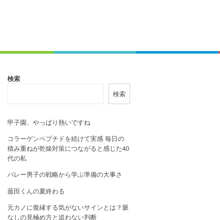
検索
検索
甲子園、やっぱり熱いですね
コラーゲンペプチドを続けて実感 毎日の
積み重ねが乾燥対策につながると感じた40
代の私
バレー男子の戦略から学ぶ準備の大事さ
菰田くんの夏終わる
元カノに復縁する気がないサインとは？脈
なしの見極め方と追わない判断