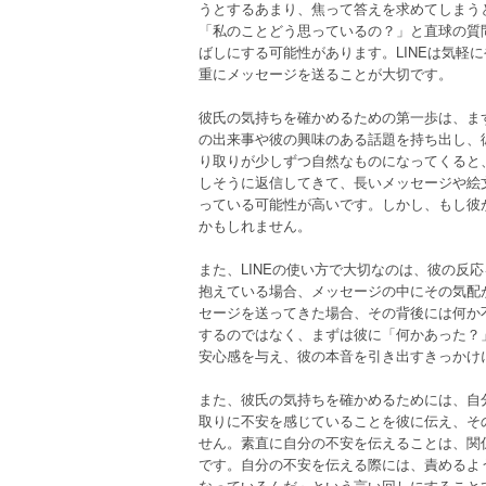
うとするあまり、焦って答えを求めてしまう
「私のことどう思っているの？」と直球の質
ばしにする可能性があります。LINEは気軽
重にメッセージを送ることが大切です。
彼氏の気持ちを確かめるための第一歩は、ま
の出来事や彼の興味のある話題を持ち出し、彼
り取りが少しずつ自然なものになってくると
しそうに返信してきて、長いメッセージや絵
っている可能性が高いです。しかし、もし彼
かもしれません。
また、LINEの使い方で大切なのは、彼の反
抱えている場合、メッセージの中にその気配
セージを送ってきた場合、その背後には何か
するのではなく、まずは彼に「何かあった？
安心感を与え、彼の本音を引き出すきっかけ
また、彼氏の気持ちを確かめるためには、自
取りに不安を感じていることを彼に伝え、そ
せん。素直に自分の不安を伝えることは、関
です。自分の不安を伝える際には、責めるよ
なっているんだ」という言い回しにすること