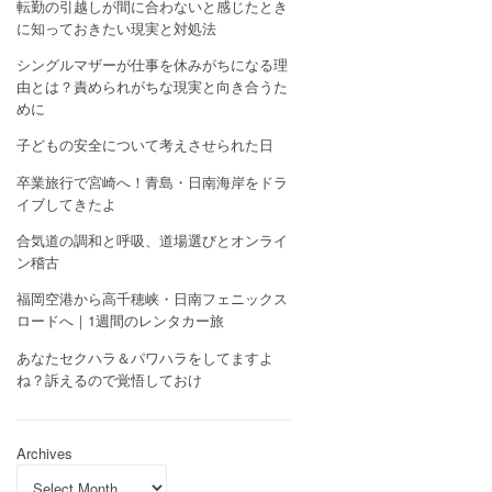
転勤の引越しが間に合わないと感じたとき
に知っておきたい現実と対処法
シングルマザーが仕事を休みがちになる理
由とは？責められがちな現実と向き合うた
めに
子どもの安全について考えさせられた日
卒業旅行で宮崎へ！青島・日南海岸をドラ
イブしてきたよ
合気道の調和と呼吸、道場選びとオンライ
ン稽古
福岡空港から高千穂峡・日南フェニックス
ロードへ｜1週間のレンタカー旅
あなたセクハラ＆パワハラをしてますよ
ね？訴えるので覚悟しておけ
Archives