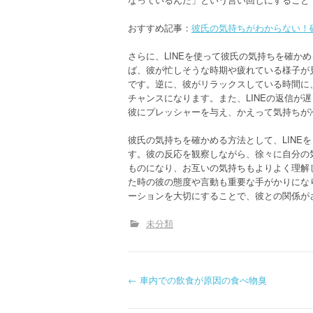
おすすめ記事：
彼氏の気持ちがわからない！
さらに、LINEを使って彼氏の気持ちを確か
ば、彼が忙しそうな時期や疲れている様子が
です。逆に、彼がリラックスしている時間に
チャンスになります。また、LINEの返信が
彼にプレッシャーを与え、かえって気持ちが
彼氏の気持ちを確かめる方法として、LINE
す。彼の反応を観察しながら、徐々に自分の
ものになり、お互いの気持ちもよりよく理解し
た時の彼の態度や言動も重要な手がかりになり
ーションを大切にすることで、彼との関係が
未分類
P
←
車内での飲食が原因の食べ物臭