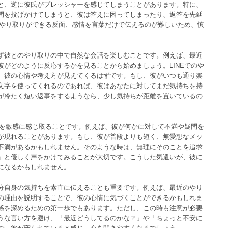
と、逆に彼氏がプレッシャーを感じてしまうことがあります。特に、
問を投げかけてしまうと、彼は答えに困ってしまったり、返答を先延
にやり取りができる反面、感情を言葉だけで伝えるのが難しいため、慎
ず彼とのやり取りの中で自然な会話を楽しむことです。例えば、最近
がどのように反応するかを見ることから始めましょう。LINEでのや
、彼の心情や考え方が見えてくるはずです。もし、彼がいつも通り楽
文字を使ってくれるのであれば、彼はあなたに対してまだ気持ちを持
が冷たく短い返事をするようなら、少し気持ちが距離を置いているの
応を敏感に感じ取ることです。例えば、彼が何かに対して不満や疑問を
が現れることがあります。もし、彼が普段よりも短く、無愛想なメッ
不満があるかもしれません。そのような時は、無理にそのことを追求
」と優しく声をかけてみることが大切です。こうした気遣いが、彼に
になるかもしれません。
分自身の気持ちを素直に伝えることも重要です。例えば、最近のやり
の理由を説明することで、彼の心情に気づくことができるかもしれま
係を深めるための第一歩でもあります。ただし、この時も注意が必要
うな言い方を避け、「最近どうしてるのかな？」や「ちょっと不安に
で、彼が守られていると感じ、心を開きやすくなるでしょう。