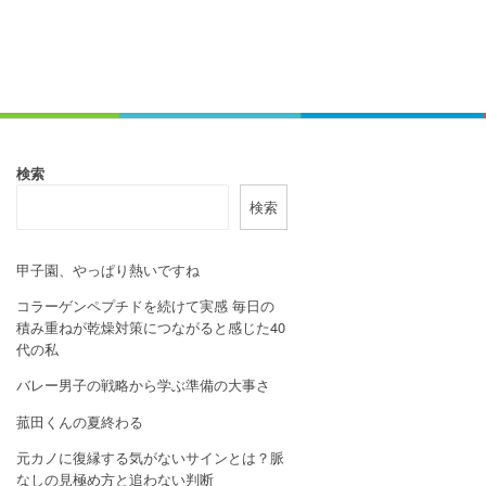
検索
検索
甲子園、やっぱり熱いですね
コラーゲンペプチドを続けて実感 毎日の
積み重ねが乾燥対策につながると感じた40
代の私
バレー男子の戦略から学ぶ準備の大事さ
菰田くんの夏終わる
元カノに復縁する気がないサインとは？脈
なしの見極め方と追わない判断