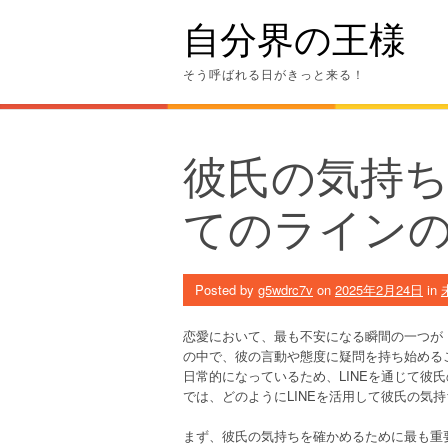
Skip
自分界の王様
to
content
そう呼ばれる日がきっと来る！
彼氏の気持
てのライン
Posted by
g5wdrc7v
on
2025年2月24日
in
恋愛において、最も不安になる瞬間の一つが
の中で、彼の言動や態度に疑問を持ち始めるこ
日常的になっているため、LINEを通じて彼
では、どのようにLINEを活用して彼氏の気
まず、彼氏の気持ちを確かめるために最も重要