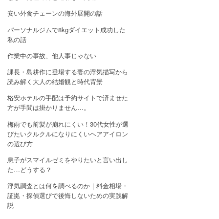
安い外食チェーンの海外展開の話
パーソナルジムで8kgダイエット成功した
私の話
作業中の事故、他人事じゃない
課長・島耕作に登場する妻の浮気描写から
読み解く大人の結婚観と時代背景
格安ホテルの手配は予約サイトで済ませた
方が手間は掛かりません…。
梅雨でも前髪が崩れにくい！30代女性が選
びたいクルクルになりにくいヘアアイロン
の選び方
息子がスマイルゼミをやりたいと言い出し
た…どうする？
浮気調査とは何を調べるのか｜料金相場・
証拠・探偵選びで後悔しないための実践解
説