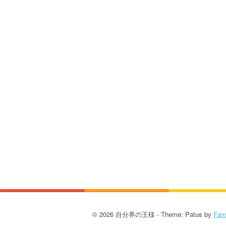
o
s
t
n
a
v
i
g
a
t
i
© 2026 自分界の王様 - Theme: Patus by
Fam