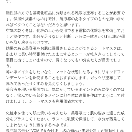
す。
脂性肌の方でも基礎化粧品に分類される乳液は塗布することが必要で
す。保湿性抜群のものは避け、清涼感のあるタイプのものを買い求め
ればベタつくことはないだろうと思います。
空気の乾く冬は、化粧の上から使用できる霧状の化粧水を常備してお
くと簡便です。水分が足りないと判断した時に一吹きかければ肌が潤
いを取り戻せるわけです。
効果のある美容液をお肌に浸透させることができるシートマスクは、
あまりに長い時間張付けたままにするとシートが乾ききってしまって
裏目に出てしまいますので、長くなっても10分あたりが目安でしょ
う。
薄い系メイクをしたいなら、マットな状態になるようにリキッドファ
ンデーションを駆使することをおすすめします。ガッツリ塗布して、
赤みであったりくすみを見えなくしましょう。
美容液を用いる場面では、気にかけているポイントのみに使うのでは
なく、悩んでいる部分をメインに顔全体に適量を伸ばすようにして付
けましょう。シートマスクも利用価値大です。
化粧水を使って肌に潤いを与えたら、美容液にて肌の悩みに適した成
分をプラスしてください。ラストに乳液で保湿して、水分が蒸発して
しまわないように蓋をするべきです。
専門誌広告やTVCMで見かける「名の知れた美容外科」が信頼性も高