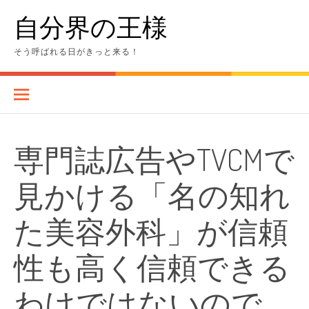
Skip
自分界の王様
to
content
そう呼ばれる日がきっと来る！
専門誌広告やTVCMで
見かける「名の知れ
た美容外科」が信頼
性も高く信頼できる
わけではないので