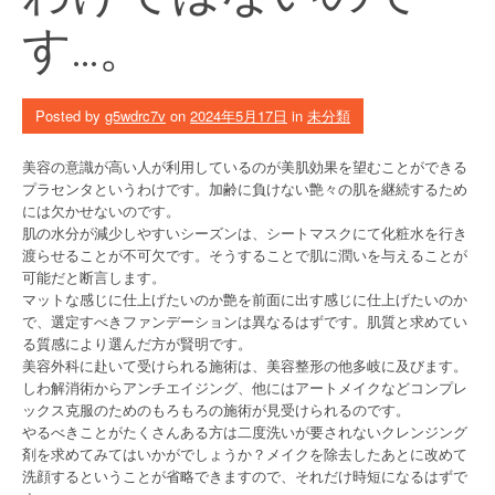
す…。
Posted by
g5wdrc7v
on
2024年5月17日
in
未分類
美容の意識が高い人が利用しているのが美肌効果を望むことができる
プラセンタというわけです。加齢に負けない艶々の肌を継続するため
には欠かせないのです。
肌の水分が減少しやすいシーズンは、シートマスクにて化粧水を行き
渡らせることが不可欠です。そうすることで肌に潤いを与えることが
可能だと断言します。
マットな感じに仕上げたいのか艶を前面に出す感じに仕上げたいのか
で、選定すべきファンデーションは異なるはずです。肌質と求めてい
る質感により選んだ方が賢明です。
美容外科に赴いて受けられる施術は、美容整形の他多岐に及びます。
しわ解消術からアンチエイジング、他にはアートメイクなどコンプレ
ックス克服のためのもろもろの施術が見受けられるのです。
やるべきことがたくさんある方は二度洗いが要されないクレンジング
剤を求めてみてはいかがでしょうか？メイクを除去したあとに改めて
洗顔するということが省略できますので、それだけ時短になるはずで