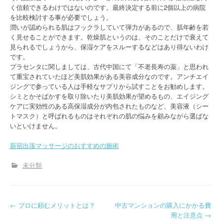
く信頼できるわけではないのです。最終決定する前に2個以上の病院
を比較検討する事が必要でしょう。
潤いが認められる肌はフックラしていて弾力があるので、肌年齢を若
く見せることができます。乾燥肌というのは、そのことだけで衰えて
見られるでしょうから、保湿ケアをスルーするなどはあり得ないわけ
です。
プラセンタに関しましては、古代中国にて「不老長寿の薬」と思われ
て重宝されていたほど美肌効果がある美容成分なのです。アンチエイ
ジングで参っている人は手軽なサプリから試すことをお勧めします。
シミとかそばかすを取り除いたり美肌効果が望めるもの、エイジング
ケアに実効性のある高保湿成分が内包されたものなど、美容液（シー
トマスク）と呼ばれるものはそれぞれの肌の悩みを顧みながら選ばな
いといけません。
新宿出張マッサージのおすすめの施術
未分類
P
←
プロに頼むメリットとは？
中古マンションの購入にかかる費
用と注意点
→