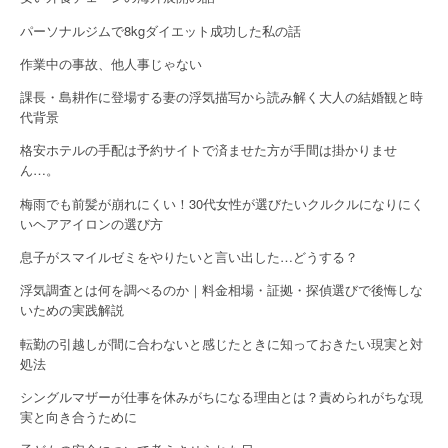
パーソナルジムで8kgダイエット成功した私の話
作業中の事故、他人事じゃない
課長・島耕作に登場する妻の浮気描写から読み解く大人の結婚観と時
代背景
格安ホテルの手配は予約サイトで済ませた方が手間は掛かりませ
ん…。
梅雨でも前髪が崩れにくい！30代女性が選びたいクルクルになりにく
いヘアアイロンの選び方
息子がスマイルゼミをやりたいと言い出した…どうする？
浮気調査とは何を調べるのか｜料金相場・証拠・探偵選びで後悔しな
いための実践解説
転勤の引越しが間に合わないと感じたときに知っておきたい現実と対
処法
シングルマザーが仕事を休みがちになる理由とは？責められがちな現
実と向き合うために