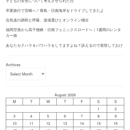
子どもの安全について考えさせられた日
卒業旅行で宮崎へ！青島・日南海岸をドライブしてきたよ
合気道の調和と呼吸、道場選びとオンライン稽古
福岡空港から高千穂峡・日南フェニックスロードへ｜1週間のレンタ
カー旅
あなたセクハラ＆パワハラをしてますよね？訴えるので覚悟しておけ
Archives
August 2026
M
T
W
T
F
S
S
1
2
3
4
5
6
7
8
9
10
11
12
13
14
15
16