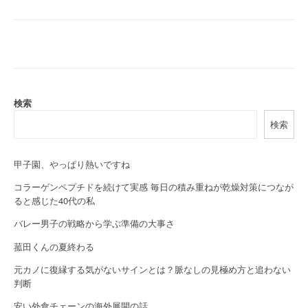
o
s
t
n
a
検索
検索
v
i
甲子園、やっぱり熱いですね
g
コラーゲンペプチドを続けて実感 毎日の積み重ねが乾燥対策につなが
a
ると感じた40代の私
バレー男子の戦略から学ぶ準備の大事さ
t
菰田くんの夏終わる
i
元カノに復縁する気がないサインとは？脈なしの見極め方と追わない
o
判断
n
安い外食チェーンの海外展開の話