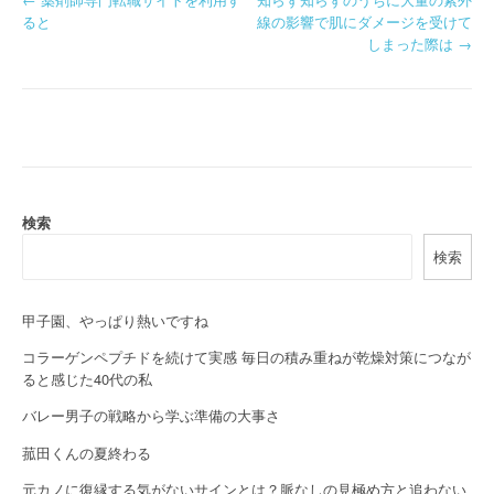
P
ると
線の影響で肌にダメージを受けて
o
しまった際は
→
s
t
n
a
検索
v
検索
i
g
甲子園、やっぱり熱いですね
a
コラーゲンペプチドを続けて実感 毎日の積み重ねが乾燥対策につなが
ると感じた40代の私
t
バレー男子の戦略から学ぶ準備の大事さ
i
菰田くんの夏終わる
o
元カノに復縁する気がないサインとは？脈なしの見極め方と追わない