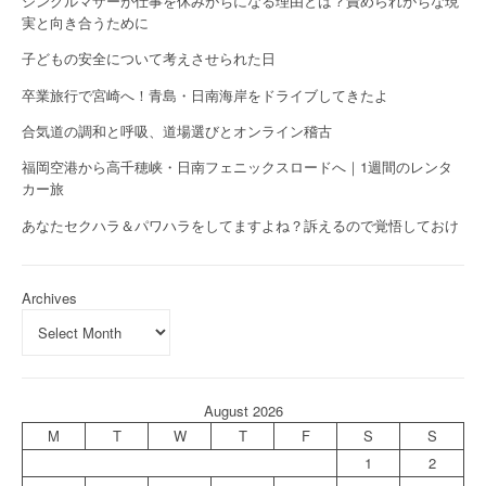
シングルマザーが仕事を休みがちになる理由とは？責められがちな現
実と向き合うために
子どもの安全について考えさせられた日
卒業旅行で宮崎へ！青島・日南海岸をドライブしてきたよ
合気道の調和と呼吸、道場選びとオンライン稽古
福岡空港から高千穂峡・日南フェニックスロードへ｜1週間のレンタ
カー旅
あなたセクハラ＆パワハラをしてますよね？訴えるので覚悟しておけ
Archives
August 2026
M
T
W
T
F
S
S
1
2