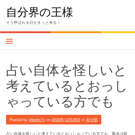
Skip
自分界の王様
to
content
そう呼ばれる日がきっと来る！
占い自体を怪しいと
考えているとおっし
ゃっている方でも
Posted by
g5wdrc7v
on
2020年12月25日
in
未分類
占い自体を怪しいと考えているとおっしゃっている方でも、風水は取