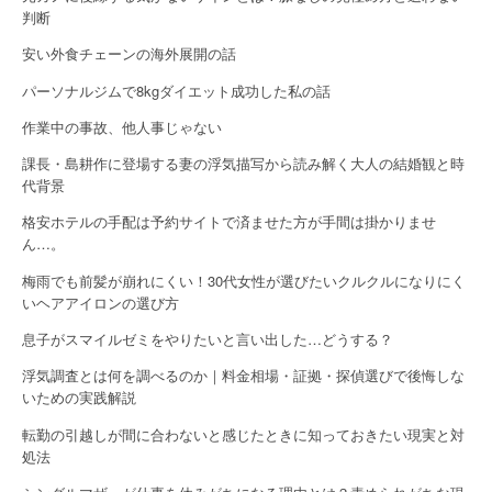
判断
n
安い外食チェーンの海外展開の話
パーソナルジムで8kgダイエット成功した私の話
作業中の事故、他人事じゃない
課長・島耕作に登場する妻の浮気描写から読み解く大人の結婚観と時
代背景
格安ホテルの手配は予約サイトで済ませた方が手間は掛かりませ
ん…。
梅雨でも前髪が崩れにくい！30代女性が選びたいクルクルになりにく
いヘアアイロンの選び方
息子がスマイルゼミをやりたいと言い出した…どうする？
浮気調査とは何を調べるのか｜料金相場・証拠・探偵選びで後悔しな
いための実践解説
転勤の引越しが間に合わないと感じたときに知っておきたい現実と対
処法