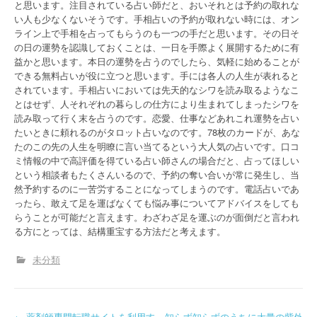
と思います。注目されている占い師だと、おいそれとは予約の取れな
い人も少なくないそうです。手相占いの予約が取れない時には、オン
ライン上で手相を占ってもらうのも一つの手だと思います。その日そ
の日の運勢を認識しておくことは、一日を手際よく展開するために有
益かと思います。本日の運勢を占うのでしたら、気軽に始めることが
できる無料占いが役に立つと思います。手には各人の人生が表れると
されています。手相占いにおいては先天的なシワを読み取るようなこ
とはせず、人それぞれの暮らしの仕方により生まれてしまったシワを
読み取って行く末を占うのです。恋愛、仕事などあれこれ運勢を占い
たいときに頼れるのがタロット占いなのです。78枚のカードが、あな
たのこの先の人生を明瞭に言い当てるという大人気の占いです。口コ
ミ情報の中で高評価を得ている占い師さんの場合だと、占ってほしい
という相談者もたくさんいるので、予約の奪い合いが常に発生し、当
然予約するのに一苦労することになってしまうのです。電話占いであ
ったら、敢えて足を運ばなくても悩み事についてアドバイスをしても
らうことが可能だと言えます。わざわざ足を運ぶのが面倒だと言われ
る方にとっては、結構重宝する方法だと考えます。
未分類
←
薬剤師専門転職サイトを利用す
知らず知らずのうちに大量の紫外