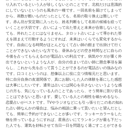
り入れているという人が珍しくないとのことです。北枕だけは意識的
にしていないというのも風水の一種です。一回名前を届けてしまって
から、画数が酷いものだったとしても、名前の取り換えは難しいで
す。赤ん坊が安定期に入ったら、姓名判断をして名前の候補を絞って
いくことが大切です。占いによって出た答えと未来が合致しないとし
ても、外れたことにはなりません。タロット占いによって導かれた答
えを踏まえて行動するようにすれば、未来はいくらでも変化するから
です。自由になる時間がほとんどなくて占い師の館まで出掛けて行く
ことができないみたいな方でも、昼休みなどの空き時間などに自らの
今後を占ってもらえるのが電話占いの利点です。病気やケガが重く外
出できないというような人が、自分の住まいで占い師に懸念事項を漏
らし、これから先を占って貰うことができるのが電話占いの強みなの
です。口コミというのは、想像以上に役に立つ情報元だと思います。
特に自分自身の友達関係で、真にお願いした人の体験を基にした感想
は大事にしたいです。通常は占いには関心を示さないというような感
じの方も、気になっている人のことであったら、そう簡単に割り切る
ことはできないと思います。愛している人との相性を確かめるなら、
恋愛占いがベストです。TVやラジオなどにも引っ張りだこの名の知れ
た占い師なんかの場合は、悩みの相談に乗って貰いたいと望んだとし
ても、簡単に予約ができないことが多いです。ラッキーカラーをした
物を持っているようにすれば、星座占いにてランキングが最も下だっ
た人でも、運気を好転させて当日一日を問題なく過ごすことができる