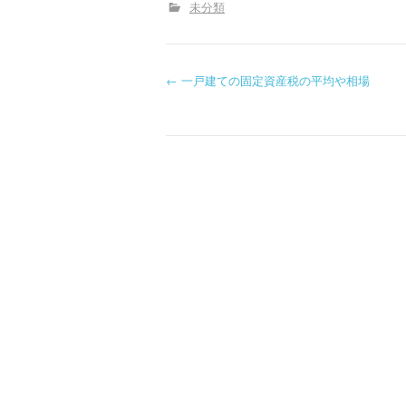
未分類
P
←
一戸建ての固定資産税の平均や相場
o
s
t
n
a
v
i
g