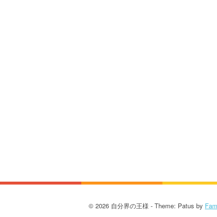
a
t
i
o
n
© 2026 自分界の王様 - Theme: Patus by
Fam