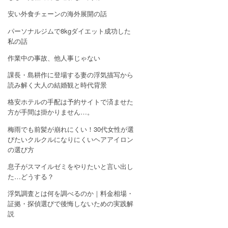
安い外食チェーンの海外展開の話
パーソナルジムで8kgダイエット成功した
私の話
作業中の事故、他人事じゃない
課長・島耕作に登場する妻の浮気描写から
読み解く大人の結婚観と時代背景
格安ホテルの手配は予約サイトで済ませた
方が手間は掛かりません…。
梅雨でも前髪が崩れにくい！30代女性が選
びたいクルクルになりにくいヘアアイロン
の選び方
息子がスマイルゼミをやりたいと言い出し
た…どうする？
浮気調査とは何を調べるのか｜料金相場・
証拠・探偵選びで後悔しないための実践解
説