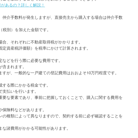
何があるの？詳しく解説！
、仲介手数料が発生しますが、直接売主から購入する場合は仲介手数
円（税別）を加えた金額です。
場合、それぞれに不動産取得税がかかります。
固定資産税評価額）を税率にかけて計算されます。
定などを行う際に必要な費用です。
が含まれます。
ますが、一般的な一戸建ての登記費用はおおよそ10万円程度です。
成する際にかかる税金です。
で支払いを行います。
重要な要素であり、事前に把握しておくことで、購入に関する費用を
や保険料などがあります。
ンの種類によって異なりますので、契約する前に必ず確認することを
まな諸費用がかかる可能性があります。