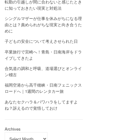
転勤の引越しが間に合わないと感じたとき
に知っておきたい現実と対処法
シングルマザーが仕事を休みがちになる理
由とは？責められがちな現実と向き合うた
めに
子どもの安全について考えさせられた日
卒業旅行で宮崎へ！青島・日南海岸をドラ
イブしてきたよ
合気道の調和と呼吸、道場選びとオンライ
ン稽古
福岡空港から高千穂峡・日南フェニックス
ロードへ｜1週間のレンタカー旅
あなたセクハラ＆パワハラをしてますよ
ね？訴えるので覚悟しておけ
Archives