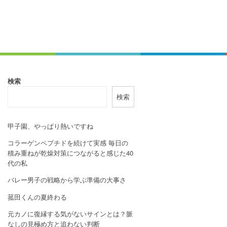
検索
検索
甲子園、やっぱり熱いですね
コラーゲンペプチドを続けて実感 毎日の
積み重ねが乾燥対策につながると感じた40
代の私
バレー男子の戦略から学ぶ準備の大事さ
菰田くんの夏終わる
元カノに復縁する気がないサインとは？脈
なしの見極め方と追わない判断