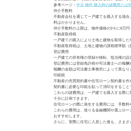
参考ページ：
中古 物件 購入時の諸費用とは
仲介手数料
不動産会社を通じて一戸建てを購入する場合
料はかかりません。
仲介手数料の上限は、物件価格の3％に6万
不動産取得税
一戸建ての購入により土地と建物を取得した
不動産取得税は、土地と建物の課税標準額（
登記費用
一戸建ての所有権の登録や移転、抵当権の設
登記費用には登録免許税や司法書士への報酬
報酬の金額は司法書士事務所によって異なり
印紙税
不動産の売買契約書や住宅ローン契約書を作
契約書に必要な印紙を貼って消印をすること
これらの諸費用は、一戸建てを購入する際に
十分に計画できます。
住宅ローンの際に発生する費用には、手数料
これらの費用は、借りる金融機関や選ぶロー
おすすめします。
さらに、実際に住宅に入居した後も、さまざ