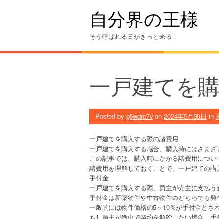
Skip
自分界の王様
to
content
そう呼ばれる日がきっと来る！
一戸建てを
Posted by
g5wdrc7v
on
2024年5月30日
in
一戸建てを購入する際の諸費用
一戸建てを購入する場合、購入時にはさまざ
この記事では、購入時にかかる諸費用につい
諸費用を理解しておくことで、一戸建ての購
手付金
一戸建てを購入する際、買主が売主に支払う
手付金は新築物件や中古物件のどちらでも発
一般的には物件価格の5～10％が手付金とさ
もし買主が途中で契約を解除したい場合、手