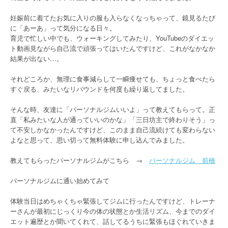
妊娠前に着てたお気に入りの服も入らなくなっちゃって、鏡見るたび
に「あーあ」って気分になる日々。
育児で忙しい中でも、ウォーキングしてみたり、YouTubeのダイエッ
ト動画見ながら自己流で頑張ってはいたんですけど、これがなかなか
結果が出ない…。
それどころか、無理に食事減らして一瞬痩せても、ちょっと食べたら
すぐ戻る、みたいなリバウンドを何度も繰り返してました。
そんな時、友達に「パーソナルジムいいよ」って教えてもらって。正
直「私みたいな人が通っていいのかな」「三日坊主で終わりそう」っ
て不安しかなかったんですけど、このまま自己流続けても変わらない
よなと思って、思い切って無料体験に申し込んでみました。
教えてもらったパーソナルジムがこちら →
パーソナルジム 前橋
パーソナルジムに通い始めてみて
体験当日はめちゃくちゃ緊張してジムに行ったんですけど、トレーナ
ーさんが最初にじっくり今の体の状態とか生活リズム、今までのダイ
エット遍歴とか聞いてくれて、話してるうちに緊張もほぐれていきま