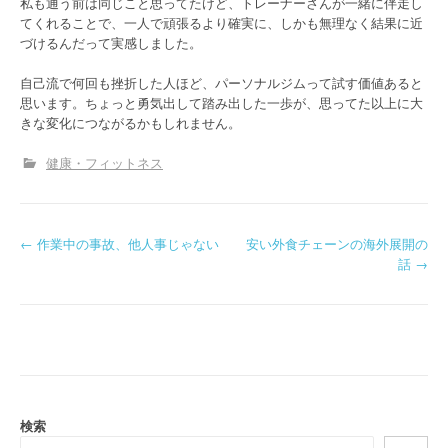
私も通う前は同じこと思ってたけど、トレーナーさんが一緒に伴走し
てくれることで、一人で頑張るより確実に、しかも無理なく結果に近
づけるんだって実感しました。
自己流で何回も挫折した人ほど、パーソナルジムって試す価値あると
思います。ちょっと勇気出して踏み出した一歩が、思ってた以上に大
きな変化につながるかもしれません。
健康・フィットネス
P
←
作業中の事故、他人事じゃない
安い外食チェーンの海外展開の
話
→
o
s
t
n
a
検索