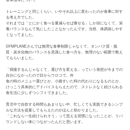
トレーニングと同じくらい、いやそれ以上に変わったのが食事に対す
る考え方でした。
それまでは「とにかく食べる量減らせば痩せる」しか頭になくて、栄
養バランスなんて気にしたことなかったんです。当然、体調崩しやす
くなってました。
GYMPLANEさんでは無理な食事制限じゃなくて、タンパク質・脂
質・炭水化物のバランスを意識した食べ方を、無理のない範囲で教え
てもらいました。
「我慢するんじゃなくて、選び方を変える」っていう発想が今までの
自分になかったので目からウロコで。外
食の時のメニュー選びとか、小腹すいた時の代わりになるものとか、
けっこう具体的にアドバイスもらえたので、ストレスなく続けられる
食生活に少しずつシフトできました。
育児中で自炊する時間もあまりない中、忙しくても実践できるシンプ
ルな方法を提案してもらえたのがほんと助かりました。
「これなら一生続けられそう」って思える習慣になったことが、リバ
ウンドしない体につながったんだと思います。