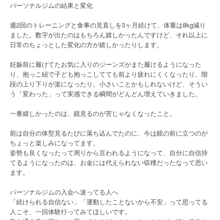
パーソナルジムの結果と変化
週2回のトレーニングと食事の見直しを3ヶ月続けて、体重は8kg減り
ました。数字が出たのはもちろん嬉しかったんですけど、それ以上に
日常のちょっとした変化の方が嬉しかったりします。
妊娠前に履けてたお気に入りのジーンズがまた履けるようになった
り、抱っこ紐で子ども抱っこしてても前より疲れにくくなったり、階
段の上り下りが楽になったり。小さいことかもしれないけど、そうい
う「変わった」って実感できる瞬間がどんどん増えていきました。
一番嬉しかったのは、鏡見るのが苦じゃなくなったこと。
前は自分の体型見るたびに落ち込んでたのに、今は鏡の前に立つのが
ちょっと楽しみになってます。
姿勢も良くなったって周りから言われるようになって、自分に自信持
てるようになったのは、お金には代えられない収穫だったなって思い
ます。
パーソナルジムの入会へ迷ってる人へ
「続けられる自信ない」「運動したことないから不安」って思ってる
人こそ、一回体験行ってみてほしいです。