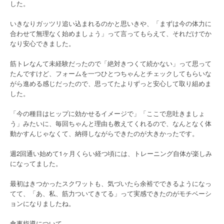
した。
いきなりガッツリ追い込まれるのかと思いきや、「まずは今の体力に
合わせて無理なく始めましょう」って言ってもらえて、それだけでか
なり安心できました。
筋トレなんて未経験だったので「絶対きつくて続かない」って思って
たんですけど、フォームを一つひとつちゃんとチェックしてもらいな
がら進める感じだったので、思ってたよりずっと安心して取り組めま
した。
「今の種目はヒップに効かせるイメージで」「ここで息吐きましょ
う」みたいに、毎回ちゃんと理由も教えてくれるので、なんとなく体
動かすんじゃなくて、納得しながらできたのが大きかったです。
週2回通い始めて1ヶ月くらい経つ頃には、トレーニング自体が楽しみ
になってました。
最初はきつかったスクワットも、気づいたら余裕でできるようになっ
てて、「あ、私、筋力ついてきてる」って実感できたのがモチベーシ
ョンになりましたね。
食事指導について