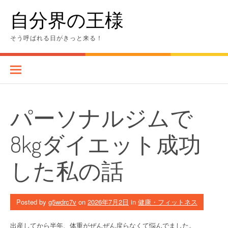
Skip
自分界の王様
to
content
そう呼ばれる日がきっと来る！
パーソナルジムで
8kgダイエット成功
した私の話
Posted by
g5wdrc7v
on
2026年7月2日
in
健康・フィットネス
出産してから半年、体重がぜんぜん戻らなくて悩んでました。