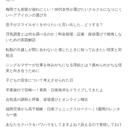
梅雨でも前髪が崩れにくい！30代女性が選びたいクルクルになりにく
いヘアアイロンの選び方
息子がスマイルゼミをやりたいと言い出した…どうする？
浮気調査とは何を調べるのか｜料金相場・証拠・探偵選びで後悔しな
いための実践解説
転勤の引越しが間に合わないと感じたときに知っておきたい現実と対
処法
シングルマザーが仕事を休みがちになる理由とは？責められがちな現
実と向き合うために
子どもの安全について考えさせられた日
卒業旅行で宮崎へ！青島・日南海岸をドライブしてきたよ
合気道の調和と呼吸、道場選びとオンライン稽古
福岡空港から高千穂峡・日南フェニックスロードへ｜1週間のレンタ
カー旅
あなたセクハラ＆パワハラをしてますよね？訴えるので覚悟しておけ