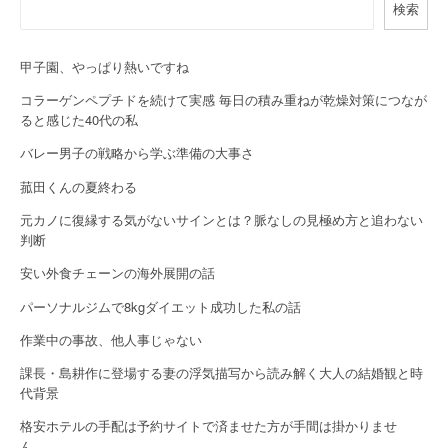
検索
v
i
甲子園、やっぱり熱いですね
g
コラーゲンペプチドを続けて実感 毎日の積み重ねが乾燥対策につなが
a
ると感じた40代の私
バレー男子の戦略から学ぶ準備の大事さ
t
菰田くんの夏終わる
i
元カノに復縁する気がないサインとは？脈なしの見極め方と追わない
o
判断
n
安い外食チェーンの海外展開の話
パーソナルジムで8kgダイエット成功した私の話
作業中の事故、他人事じゃない
課長・島耕作に登場する妻の浮気描写から読み解く大人の結婚観と時
代背景
格安ホテルの手配は予約サイトで済ませた方が手間は掛かりませ
ん…。