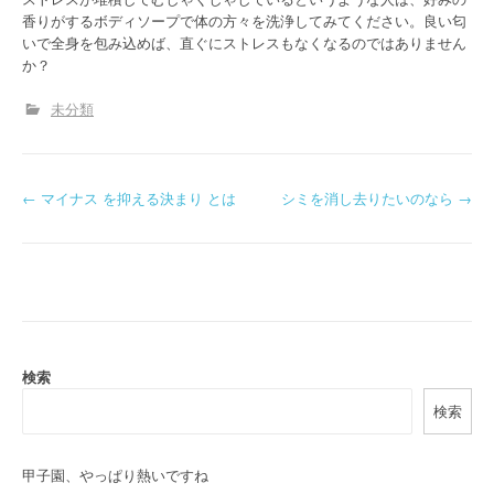
香りがするボディソープで体の方々を洗浄してみてください。良い匂
いで全身を包み込めば、直ぐにストレスもなくなるのではありません
か？
未分類
P
←
マイナス を抑える決まり とは
シミを消し去りたいのなら
→
o
s
t
n
検索
a
検索
v
i
甲子園、やっぱり熱いですね