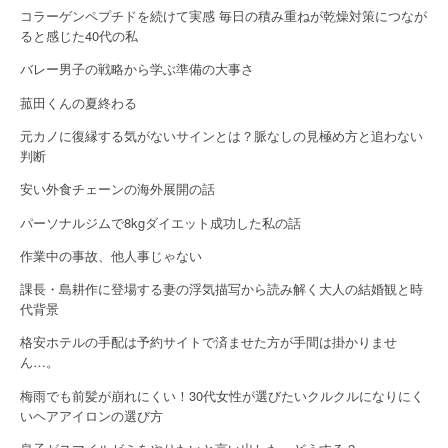
コラーゲンペプチドを続けて実感 毎日の積み重ねが乾燥対策につなが
g
ると感じた40代の私
a
バレー男子の戦略から学ぶ準備の大事さ
t
菰田くんの夏終わる
i
元カノに復縁する気がないサインとは？脈なしの見極め方と追わない
判断
o
安い外食チェーンの海外展開の話
n
パーソナルジムで8kgダイエット成功した私の話
作業中の事故、他人事じゃない
課長・島耕作に登場する妻の浮気描写から読み解く大人の結婚観と時
代背景
格安ホテルの手配は予約サイトで済ませた方が手間は掛かりませ
ん…。
梅雨でも前髪が崩れにくい！30代女性が選びたいクルクルになりにく
いヘアアイロンの選び方