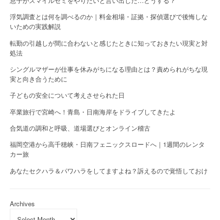
息子がスマイルゼミをやりたいと言い出した…どうする？
浮気調査とは何を調べるのか｜料金相場・証拠・探偵選びで後悔しな
いための実践解説
転勤の引越しが間に合わないと感じたときに知っておきたい現実と対
処法
シングルマザーが仕事を休みがちになる理由とは？責められがちな現
実と向き合うために
子どもの安全について考えさせられた日
卒業旅行で宮崎へ！青島・日南海岸をドライブしてきたよ
合気道の調和と呼吸、道場選びとオンライン稽古
福岡空港から高千穂峡・日南フェニックスロードへ｜1週間のレンタ
カー旅
あなたセクハラ＆パワハラをしてますよね？訴えるので覚悟しておけ
Archives