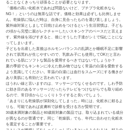
ることなくきっちり頑張ることが必要となります。
「価格の高い化粧水であれば問題ないけど、プチプラ化粧水なら
NG！」というのは無茶な話です。価格と効果は必ずしも比例しませ
ん。乾燥肌に悩んだ時は、自身に見合ったものを選び直しましょう。
紫外線対策としまして日焼け止めをつけるという生活習慣は、子ども
の頃から完璧に親がレクチャーしたいスキンケアのベースだと言えま
す。紫外線を浴びすぎると、後にそうした子達がシミで悩むことにな
ってしまいます。
子どもを出産した直後はホルモンバランスの乱調とか睡眠不足に影響
されて肌荒れが生じやすいので、乳飲み子にも使用してOKだと言わ
れている肌にソフトな製品を愛用するべきではないでしょうか？
夏の季節でもキンキンに冷えた飲み物ではなく常温の白湯を愛飲する
よう意識してください。常温の白湯には血行をスムーズにする働きが
あり美肌にも有効だと言われています。
ほうれい線と言いますのは、マッサージでなくせるのです。しわ予防
に効き目のあるマッサージだったらテレビをつけながらでも取り組め
るので、常日頃からじっくりトライすると良いでしょう。
「あまりにも乾燥肌が深刻化してしまった」時には、化粧水に頼るよ
りも、可能であれば皮膚科で診察を受ける方が賢明です。
30歳未満対象の製品と60歳前対象の製品では、取り込まれている成分
が異なるのが普通です。同じ「乾燥肌」でも、年代に合わせた化粧水
を選定することが重要です。
ストレスが堆積してむしゃくしゃしているというような人は、好みの