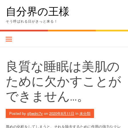
Skip
自分界の王様
to
content
そう呼ばれる日がきっと来る！
良質な睡眠は美肌の
ために欠かすことが
できません…。
Posted by
g5wdrc7v
on
2020年8月11日
in
未分類
厚めの化粧をしてしまうと、それを除去するために作用の強力なクレ