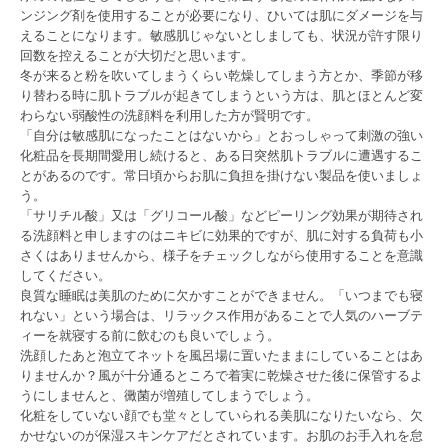
ンジング剤を使用することが必要になり、ひいては肌にダメージを与
えることになります。敏感肌じゃないとしましても、状況が許す限り
回数を控えることが大切だと思います。
冬が来ると粉を吹いてしまうくらい乾燥してしまう方とか、季節が移
り替わる時に肌トラブルが起きてしまうという方は、肌とほとんど変
わらない弱酸性の洗顔料を利用した方が賢明です。
「自分は敏感肌になったことはないから」とおっしゃって刺激の強い
化粧品を長期間愛用し続けると、ある日突然肌トラブルに遭遇するこ
とがあるのです。常日頃からお肌に負担を掛けない製品を使いましょ
う。
「サリチル酸」又は「グリコール酸」などピーリング効果が期待され
る洗顔料と申しますのはニキビに効果的ですが、肌に対する負荷も小
さくはありませんから、様子をチェックしながら使用することを意識
してください。
良質な睡眠は美肌のために欠かすことができません。「いつまでも寝
れない」という場合は、リラックス作用があることで人気のハーブテ
ィーを就寝する前に飲むのも良いでしょう。
洗顔したあと泡立てネットを風呂場に置いたままにしていることはあ
りませんか？風が十分通るところで着実に乾燥させた後に保管するよ
うにしませんと、黴菌が増殖してしまうでしょう。
化粧をしていない顔でも堂々としていられる美肌になりたいなら、欠
かせないのが保湿スキンケアだとされています。お肌のお手入れを怠