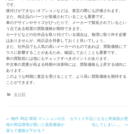
です。
後付けができないオプションなどは、査定の際にも評価されます。
また、純正品のパーツが装備されていることも重要です。
車のデザインやサイズがぴったりで、メーカーで製造されているとい
う点である程度の買取価格が期待できます。
カーナビなどの社外品を取り付けている場合は、無理に取り外す必要
はありませんが、純正品を持参しておくと良いでしょう。
また、社外品でも人気の高いメーカーのものであれば、買取価格にプ
ラスに影響することがあるため、確認しておくことも重要です。
車の買取前には他にもチェックすべきポイントがあります。
中古車の需要が高まる時期や決算時には、買取価格も上昇する傾向に
あります。
このような時期に査定を受けることで、より高い買取価格を期待する
ことができます。
未分類
P
←
物件 周辺 環境 マンションの立
セラミド不足になると乾燥肌が悪
地や周辺環境が悪いと資産価値が
化してしまい…。
→
o
落ちて価格が下がる？