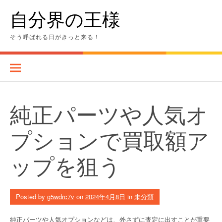
Skip
自分界の王様
to
content
そう呼ばれる日がきっと来る！
純正パーツや人気オ
プションで買取額ア
ップを狙う
Posted by
g5wdrc7v
on
2024年4月8日
in
未分類
純正パーツや人気オプションなどは、外さずに査定に出すことが重要