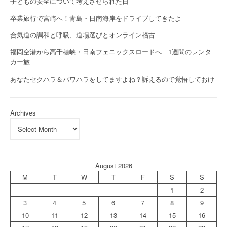
子どもの安全について考えさせられた日
卒業旅行で宮崎へ！青島・日南海岸をドライブしてきたよ
合気道の調和と呼吸、道場選びとオンライン稽古
福岡空港から高千穂峡・日南フェニックスロードへ｜1週間のレンタ
カー旅
あなたセクハラ＆パワハラをしてますよね？訴えるので覚悟しておけ
Archives
August 2026
M
T
W
T
F
S
S
1
2
3
4
5
6
7
8
9
10
11
12
13
14
15
16