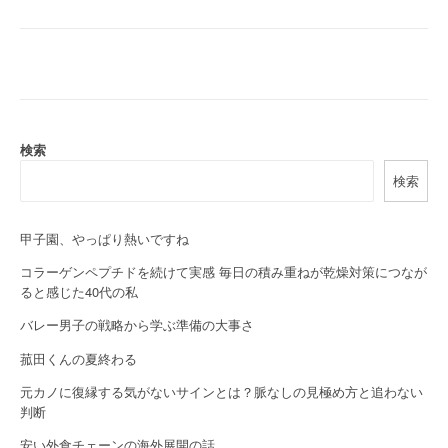
s
t
n
a
検索
v
検索
i
g
甲子園、やっぱり熱いですね
a
コラーゲンペプチドを続けて実感 毎日の積み重ねが乾燥対策につなが
ると感じた40代の私
t
バレー男子の戦略から学ぶ準備の大事さ
i
菰田くんの夏終わる
o
元カノに復縁する気がないサインとは？脈なしの見極め方と追わない
判断
n
安い外食チェーンの海外展開の話