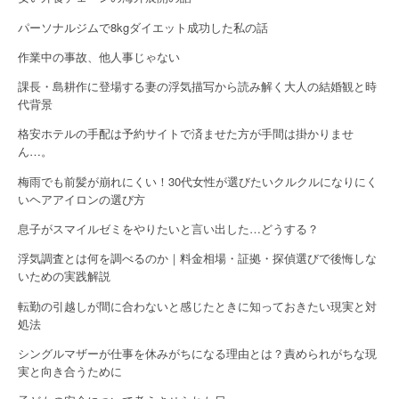
パーソナルジムで8kgダイエット成功した私の話
作業中の事故、他人事じゃない
課長・島耕作に登場する妻の浮気描写から読み解く大人の結婚観と時
代背景
格安ホテルの手配は予約サイトで済ませた方が手間は掛かりませ
ん…。
梅雨でも前髪が崩れにくい！30代女性が選びたいクルクルになりにく
いヘアアイロンの選び方
息子がスマイルゼミをやりたいと言い出した…どうする？
浮気調査とは何を調べるのか｜料金相場・証拠・探偵選びで後悔しな
いための実践解説
転勤の引越しが間に合わないと感じたときに知っておきたい現実と対
処法
シングルマザーが仕事を休みがちになる理由とは？責められがちな現
実と向き合うために