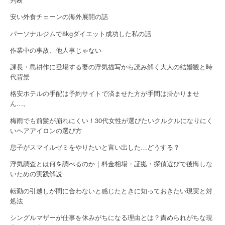
n
安い外食チェーンの海外展開の話
パーソナルジムで8kgダイエット成功した私の話
作業中の事故、他人事じゃない
課長・島耕作に登場する妻の浮気描写から読み解く大人の結婚観と時
代背景
格安ホテルの手配は予約サイトで済ませた方が手間は掛かりませ
ん…。
梅雨でも前髪が崩れにくい！30代女性が選びたいクルクルになりにく
いヘアアイロンの選び方
息子がスマイルゼミをやりたいと言い出した…どうする？
浮気調査とは何を調べるのか｜料金相場・証拠・探偵選びで後悔しな
いための実践解説
転勤の引越しが間に合わないと感じたときに知っておきたい現実と対
処法
シングルマザーが仕事を休みがちになる理由とは？責められがちな現