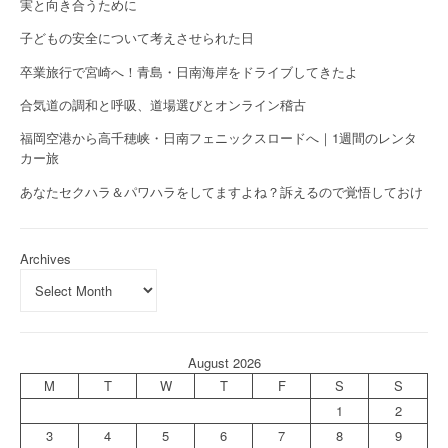
実と向き合うために
子どもの安全について考えさせられた日
卒業旅行で宮崎へ！青島・日南海岸をドライブしてきたよ
合気道の調和と呼吸、道場選びとオンライン稽古
福岡空港から高千穂峡・日南フェニックスロードへ｜1週間のレンタ
カー旅
あなたセクハラ＆パワハラをしてますよね？訴えるので覚悟しておけ
Archives
August 2026
M
T
W
T
F
S
S
1
2
3
4
5
6
7
8
9