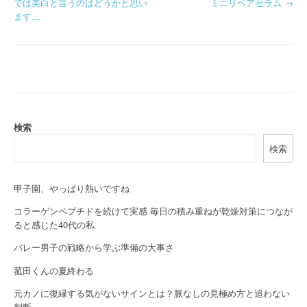
では美白と言うのはどうかと思い
ミニリペアセラム
→
o
ます…
s
t
n
a
検索
v
検索
i
g
甲子園、やっぱり熱いですね
a
コラーゲンペプチドを続けて実感 毎日の積み重ねが乾燥対策につなが
ると感じた40代の私
t
バレー男子の戦略から学ぶ準備の大事さ
i
菰田くんの夏終わる
o
元カノに復縁する気がないサインとは？脈なしの見極め方と追わない
判断