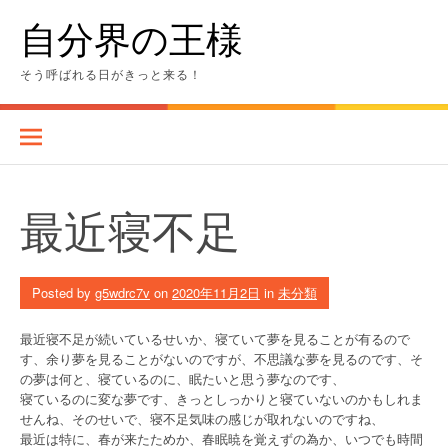
Skip
自分界の王様
to
content
そう呼ばれる日がきっと来る！
最近寝不足
Posted by
g5wdrc7v
on
2020年11月2日
in
未分類
最近寝不足が続いているせいか、寝ていて夢を見ることが有るので
す、余り夢を見ることがないのですが、不思議な夢を見るのです、そ
の夢は何と、寝ているのに、眠たいと思う夢なのです、
寝ているのに変な夢です、きっとしっかりと寝ていないのかもしれま
せんね、そのせいで、寝不足気味の感じが取れないのですね、
最近は特に、春が来たためか、春眠暁を覚えずの為か、いつでも時間