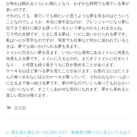
が有れば眠れるくらいに眠たくなり、わずかな時間でも寝ている事が
多いのです、
それのしても、寝ていても眠たいと思うような夢を見るのはどういう
ことなのでしょうか、本当に寝不足なのが、プレッシャーになり夢に
出てきて余計に眠さを誘っているという事なのかもしれませんね。
三十代の主婦です。たまに見る夢は、ヘビに追いかけられる夢です。
私はヘビが苦手なのですが、現実でも仕事など何かに追われていると
きは、夢でも追いかけられる夢を見ます。
トイレに行きたい夢を見ます。いろいろな場所にあるトイレに何度も
何度も入る夢です。トイレに入るものの、またすぐトイレに行きたく
なり、、と何度も繰り返すうちに目が覚めることがあります。
ケーキを山ほど食べる夢を見たことがあります。お皿の上にはたくさ
んの食べきれないほどのケーキが乗っていて、それをおなかいっぱい
になるまで食べ続ける夢です。夢の中なのでいくら食べてもおなかい
っぱいにならず、すごくしあわせな気分になれます。夢から覚めると
楽しい気分が残ります。
未分類
P
←
肌を見た感じが一口に白いだけ
乾燥肌で困っているという人はイ