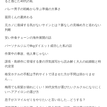
a
ると感じた40代の私
バレー男子の戦略から学ぶ準備の大事さ
t
菰田くんの夏終わる
i
元カノに復縁する気がないサインとは？脈なしの見極め方と追わない
o
判断
n
安い外食チェーンの海外展開の話
パーソナルジムで8kgダイエット成功した私の話
作業中の事故、他人事じゃない
課長・島耕作に登場する妻の浮気描写から読み解く大人の結婚観と時
代背景
格安ホテルの手配は予約サイトで済ませた方が手間は掛かりませ
ん…。
梅雨でも前髪が崩れにくい！30代女性が選びたいクルクルになりにく
いヘアアイロンの選び方
息子がスマイルゼミをやりたいと言い出した…どうする？