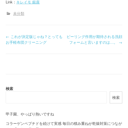
Link：
キレイモ 銀座
未分類
P
←
これが決定版じゃね？とっても
ピーリング作用が期待される洗顔
お手軽布団クリーニング
フォームと言いますのは…。
→
o
s
t
n
a
検索
検索
v
i
甲子園、やっぱり熱いですね
g
コラーゲンペプチドを続けて実感 毎日の積み重ねが乾燥対策につなが