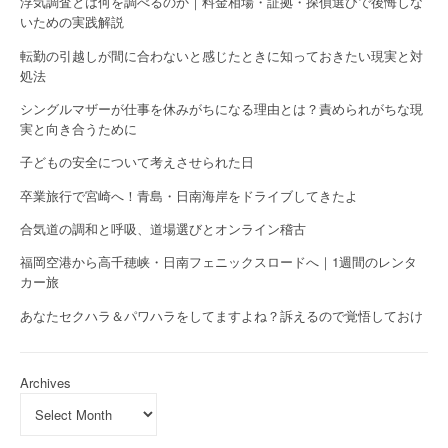
浮気調査とは何を調べるのか｜料金相場・証拠・探偵選びで後悔しな
いための実践解説
転勤の引越しが間に合わないと感じたときに知っておきたい現実と対
処法
シングルマザーが仕事を休みがちになる理由とは？責められがちな現
実と向き合うために
子どもの安全について考えさせられた日
卒業旅行で宮崎へ！青島・日南海岸をドライブしてきたよ
合気道の調和と呼吸、道場選びとオンライン稽古
福岡空港から高千穂峡・日南フェニックスロードへ｜1週間のレンタ
カー旅
あなたセクハラ＆パワハラをしてますよね？訴えるので覚悟しておけ
Archives