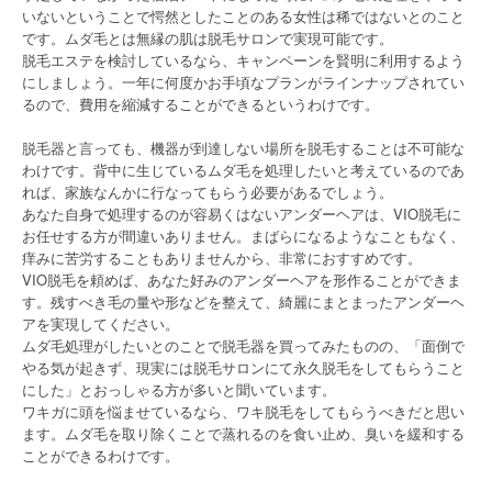
いないということで愕然としたことのある女性は稀ではないとのこと
です。ムダ毛とは無縁の肌は脱毛サロンで実現可能です。
脱毛エステを検討しているなら、キャンペーンを賢明に利用するよう
にしましょう。一年に何度かお手頃なプランがラインナップされてい
るので、費用を縮減することができるというわけです。
脱毛器と言っても、機器が到達しない場所を脱毛することは不可能な
わけです。背中に生じているムダ毛を処理したいと考えているのであ
れば、家族なんかに行なってもらう必要があるでしょう。
あなた自身で処理するのが容易くはないアンダーヘアは、VIO脱毛に
お任せする方が間違いありません。まばらになるようなこともなく、
痒みに苦労することもありませんから、非常におすすめです。
VIO脱毛を頼めば、あなた好みのアンダーヘアを形作ることができま
す。残すべき毛の量や形などを整えて、綺麗にまとまったアンダーヘ
アを実現してください。
ムダ毛処理がしたいとのことで脱毛器を買ってみたものの、「面倒で
やる気が起きず、現実には脱毛サロンにて永久脱毛をしてもらうこと
にした」とおっしゃる方が多いと聞いています。
ワキガに頭を悩ませているなら、ワキ脱毛をしてもらうべきだと思い
ます。ムダ毛を取り除くことで蒸れるのを食い止め、臭いを緩和する
ことができるわけです。