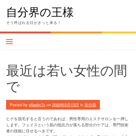
Skip
自分界の王様
to
content
そう呼ばれる日がきっと来る！
最近は若い女性の間
で
Posted by
g5wdrc7v
on
2020年6月13日
in
未分類
ヒゲを脱毛すると言うのであれば、男性専用のエステサロンを一押し
します。フェイスという肌の抵抗力が落ちる部分のケアは、専門技術
者の技能に任せるべきです。