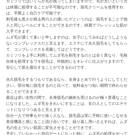
カミソリではいくらか毛が残ってしまいますので、毛が太いという方
は綺麗に処理することが不可能なのです。脱毛クリームを使用すれ
ば、手際よく自己ケア可能です。
剃毛後も黒さが残る男の人の濃いヒゲというのは、脱毛することで他
人と同じレベルにすることができるのです。綺麗でフレッシュな肌が
入手できます。
ムダ毛が濃くて多いと申しますのは、女子にしてみればどうしようも
ないコンプレックスだと言えます。エステにて永久脱毛をしてもらっ
て、コンプレックスを克服してはどうですか。
カミソリを上手に利用してムダ毛を剃毛するのとは全く異なり、毛根
自体を処理するワキ脱毛は、外観的にもキレイに仕上がりますので、
安心して肌を露出することができるわけです。
永久脱毛をするつもりであるなら、全身まとめて行うようにしてくだ
さい。部分毎に脱毛するのと比べて、低料金かつ短い期間で終わらせ
ることができます。
最近は若い女性の間で、全身脱毛の施術を受けるのが極々普通なこと
になりました。ムダ毛をきれいにすることは、女の人としてのエチケ
ットになりつつあると言えます。
自分一人で何事もやり抜く人なら、脱毛器は実に手軽に使いこなせる
美容機器と感じること請け合いです。繰り返し用いさえすれば、ムダ
毛の生えづらい肌質に変化させることができです。
予定していなかった宿泊デートになった時に、ムダ毛の処理をやって