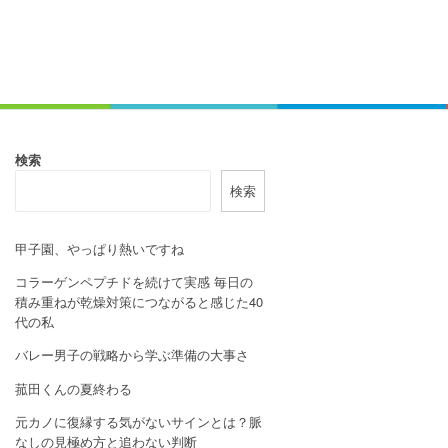
検索
検索
甲子園、やっぱり熱いですね
コラーゲンペプチドを続けて実感 毎日の
積み重ねが乾燥対策につながると感じた40
代の私
バレー男子の戦略から学ぶ準備の大事さ
菰田くんの夏終わる
元カノに復縁する気がないサインとは？脈
なしの見極め方と追わない判断