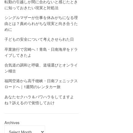
転勤の引越しが間に合わないと感じたとき
に知っておきたい現実と対処法
シングルマザーが仕事を休みがちになる理
由とは？責められがちな現実と向き合うた
めに
子どもの安全について考えさせられた日
卒業旅行で宮崎へ！青島・日南海岸をドラ
イブしてきたよ
合気道の調和と呼吸、道場選びとオンライ
ン稽古
福岡空港から高千穂峡・日南フェニックス
ロードへ｜1週間のレンタカー旅
あなたセクハラ＆パワハラをしてますよ
ね？訴えるので覚悟しておけ
Archives