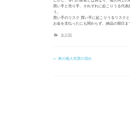
買い手と売り手、それぞれに起こりうる代表
う。
買い手のリスク 買い手に起こりうるリスク
お金を支払ったにも関わらず、納品の期日ま
未分類
P
←
車の個人売買の流れ
o
s
t
n
a