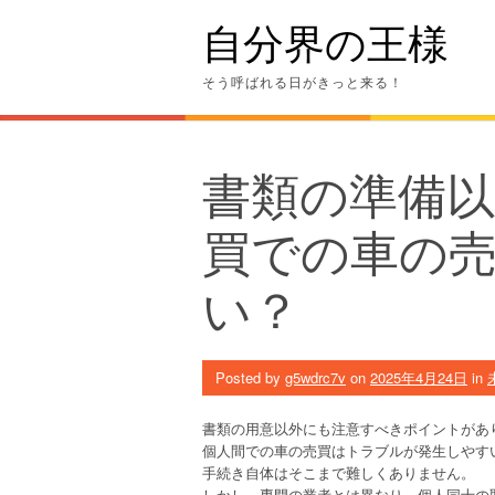
Skip
自分界の王様
to
content
そう呼ばれる日がきっと来る！
書類の準備以
買での車の
い？
Posted by
g5wdrc7v
on
2025年4月24日
in
書類の用意以外にも注意すべきポイントがあ
個人間での車の売買はトラブルが発生しやす
手続き自体はそこまで難しくありません。
しかし、専門の業者とは異なり、個人同士の