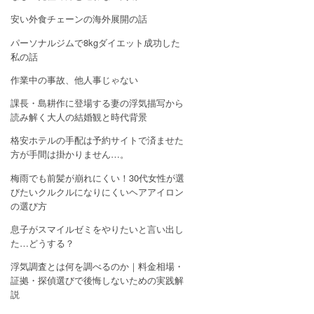
安い外食チェーンの海外展開の話
パーソナルジムで8kgダイエット成功した
私の話
作業中の事故、他人事じゃない
課長・島耕作に登場する妻の浮気描写から
読み解く大人の結婚観と時代背景
格安ホテルの手配は予約サイトで済ませた
方が手間は掛かりません…。
梅雨でも前髪が崩れにくい！30代女性が選
びたいクルクルになりにくいヘアアイロン
の選び方
息子がスマイルゼミをやりたいと言い出し
た…どうする？
浮気調査とは何を調べるのか｜料金相場・
証拠・探偵選びで後悔しないための実践解
説