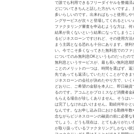
で誰でも利用できるフリーダイヤルを整備済
どについてきちんと話した方がいいですよ。
多いらしいのです。出来ればもっと使用しや
ングサービスが次々と登場してくれるといい
ファクタリング審査を申込むような方は、何
結果が良くないという結果になってしまうこ
るビジネスローンですけれど、その使用方法
まう主因となる恐れも十分にあります。便利
い。今でこそ多くなってきた無利息でのファ
についてのみ無利息OKというものだったの
無利息というサービスが、最も長い無利息期
ことのメリットの一つは、時間を選ばず、返
先であっても返済していただくことができま
ジネスローンの会社が決めたやり方で、いく
どおりに、ご希望の金額を本人に、即日融資
るのです。アコムとかプロミスなど消費者金
もらえる場合が珍しくありません。そうはい
は完了しなければいけません。勤続何年かと
なんです。なお申し込み日における勤務年数
念ながらビジネスローンの融資の前に必要な
でしょう。どうも現在は、とてもありがたい
が取り扱っているファクタリングしかない状
ファクタリングを受けることができる期間に