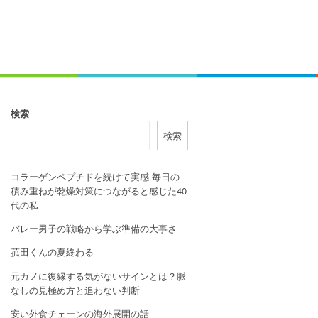
検索
検索
コラーゲンペプチドを続けて実感 毎日の
積み重ねが乾燥対策につながると感じた40
代の私
バレー男子の戦略から学ぶ準備の大事さ
菰田くんの夏終わる
元カノに復縁する気がないサインとは？脈
なしの見極め方と追わない判断
安い外食チェーンの海外展開の話