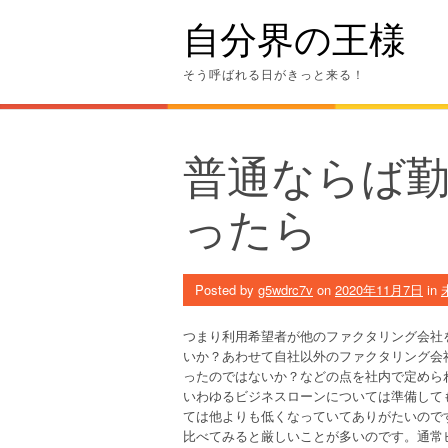
Skip
自分界の王様
to
content
そう呼ばれる日がきっと来る！
普通ならば
ったら
Posted by
g5wdrc7v
on
2020年11月7日
in
つまり利用希望者が他のファクタリング会社
いか？あわせて自社以外のファクタリング会
ったのではないか？などの点を社内で定めら
いわゆるビジネスローンについては準備して
ては他よりも低くなっていてありがたいので
比べてみると厳しいことが多いのです。通常