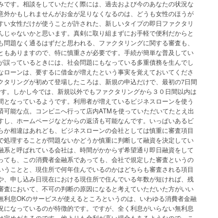
みです。相談をしていただく際には、過去および今のあなたの状況な
意外かもしれませんがお金が足りなくなるのは、どうも女性のほうが
すい女性だけが使うことが許された、新しいタイプの即日ファクタリ
んじゃないかと思います。真剣に取り組まずにお手軽で便利だからと
も問題なく通るはずだと思われる、ファクタリングに関する審査も、
ともありますので、特に慎重さが必要です。手続が簡単な普及してい
が誤っているときには、社会問題にもなっている多重債務を生んでし
なローンは、要するに借金が増えたという事実を覚えておいてくださ
クタリングが初めて登場したころは、新規の申込だけで、最初の7日間
です。しかし今では、新規以外でもファクタリングから３０日間以内は
間となっているようです。利用者が増えているビジネスローンを使う
済可能な点。コンビニへ行って店内ATMを使っていただいてたとえ出
すし、ホームページなどからの返済も可能なんです。いっぱいあるビ
らか相違はあれども、ビジネスローンの会社としては慎重に審査項目
で処理することが問題ないかどうか慎重に判断して融資を決定してい
融系と呼ばれている会社は、時間がかからず希望通り即日融資をして
っても、この消費者金融系であっても、会社で規定した審査というの
いうことと、現住所で何年住んでいるのかはどちらも審査される項目
や、申し込み日現在における現住所で住んでいる年数が短ければ、残
審査において、不可の判断の原因になると考えていただいた方がいい
無利息OKのサービスが使えるところというのは、いわゆる消費者金融
況になっているのが特徴的です。ですが、全く利息がいらない無利息
は定めがあるのです。他よりも金利が高い場合もあるようなので、こ