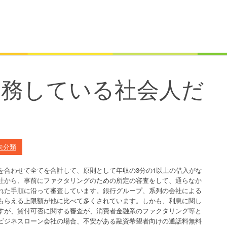
勤務している社会人だ
未分類
を合わせて全てを合計して、原則として年収の3分の1以上の借入がな
社から、事前にファクタリングのための所定の審査をして、通らなか
れた手順に沿って審査しています。銀行グループ、系列の会社による
もらえる上限額が他に比べて多くされています。しかも、利息に関し
すが、貸付可否に関する審査が、消費者金融系のファクタリング等と
ビジネスローン会社の場合、不安がある融資希望者向けの通話料無料