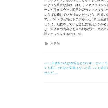
のような重要な点は、詳しくファクタリング
ランが使える会社で即日融資のファクタリン
ならば勤務している社会人だったら、融資の
アルバイトでも特にトラブルもなく即日融資
ときに、勤務をしている会社に電話がかかる
が、申込書の内容どおりの勤務先に、勤めて
話チェックをするわけです。
未分類
P
←
二十歳前の人は保湿などのスキンケアに力
ても肌にそれほど影響はないと言っても過言
o
せんが…。
s
t
n