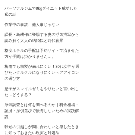
パーソナルジムで8kgダイエット成功した
私の話
作業中の事故、他人事じゃない
課長・島耕作に登場する妻の浮気描写から
読み解く大人の結婚観と時代背景
格安ホテルの手配は予約サイトで済ませた
方が手間は掛かりません…。
梅雨でも前髪が崩れにくい！30代女性が選
びたいクルクルになりにくいヘアアイロン
の選び方
息子がスマイルゼミをやりたいと言い出し
た…どうする？
浮気調査とは何を調べるのか｜料金相場・
証拠・探偵選びで後悔しないための実践解
説
転勤の引越しが間に合わないと感じたとき
に知っておきたい現実と対処法