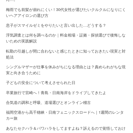
梅雨でも前髪が崩れにくい！30代女性が選びたいクルクルになりにく
いヘアアイロンの選び方
息子がスマイルゼミをやりたいと言い出した…どうする？
浮気調査とは何を調べるのか｜料金相場・証拠・探偵選びで後悔しな
いための実践解説
転勤の引越しが間に合わないと感じたときに知っておきたい現実と対
処法
シングルマザーが仕事を休みがちになる理由とは？責められがちな現
実と向き合うために
子どもの安全について考えさせられた日
卒業旅行で宮崎へ！青島・日南海岸をドライブしてきたよ
合気道の調和と呼吸、道場選びとオンライン稽古
福岡空港から高千穂峡・日南フェニックスロードへ｜1週間のレンタ
カー旅
あなたセクハラ＆パワハラをしてますよね？訴えるので覚悟しておけ