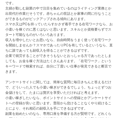
です。
主婦が勤しむ副業の中で注目を集めているのはライティング業務とか
出荷代行作業だそうです。赤ちゃんの世話とか家事の間に行なうこと
ができるものがピックアップされる傾向にあります。
スマホ又はPCを持っていたらすかさず着手できる在宅ワークなら、お
小遣いを稼ぐのに悪くはないと思います。スキルとか資格要らずでス
タート可能なものがいろいろあります。
収入を増やしたいとお思いなら、自由時間をうまく使って在宅ワーク
を開始しませんか？スマホであったりPCを有しているというなら、直
ちに誰であっても副収入を得ることができるはずです。
企業で就労することができそうもないとおっしゃる方であったとしま
しても、お金を稼ぐ方法はたくさんあります。「在宅ワーク」という
キーワードで検索すれば、自分に丁度いい仕事が発見できると断言で
きます。
アンケートサイトに関しては、簡単な質問に毎日きちんと答えるだけ
で、どういった人でも小遣い稼ぎができるでしょう。ちょっとずつお
金儲けをして、たまには贅沢を享受いただければと考えます。
小遣い稼ぎしたいなら、ポイントサイトへの登録とかアンケートサイ
トへの登録が良いと思います。普段から怠けることなくやり続けるこ
とにより、それ相応の副収入を手にできるはずです。
副業を始めたいのなら、専用口座を準備する方が賢明です。どれくら