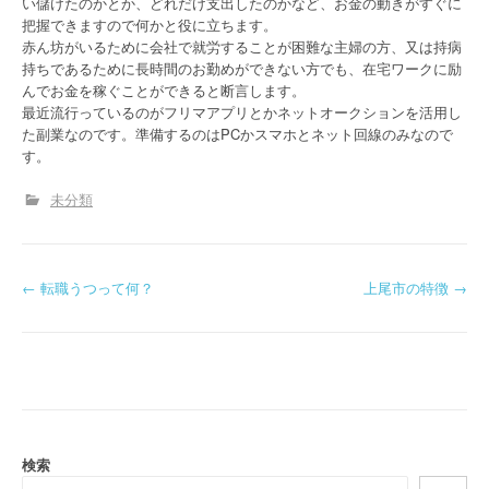
い儲けたのかとか、どれだけ支出したのかなど、お金の動きがすぐに
把握できますので何かと役に立ちます。
赤ん坊がいるために会社で就労することが困難な主婦の方、又は持病
持ちであるために長時間のお勤めができない方でも、在宅ワークに励
んでお金を稼ぐことができると断言します。
最近流行っているのがフリマアプリとかネットオークションを活用し
た副業なのです。準備するのはPCかスマホとネット回線のみなので
す。
未分類
P
←
転職うつって何？
上尾市の特徴
→
o
s
t
n
検索