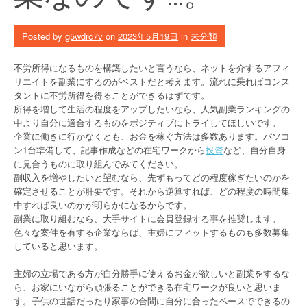
Posted by
g5wdrc7v
on
2023年5月19日
in
未分類
不労所得になるものを構築したいと言うなら、ネットを介するアフィ
リエイトを副業にするのがベストだと考えます。流れに乗ればコンス
タントに不労所得を得ることができるはずです。
所得を増して生活の程度をアップしたいなら、人気副業ランキングの
中より自分に適合するものをポジティブにトライしてほしいです。
企業に働きに行かなくとも、お金を稼ぐ方法は多数あります。パソコ
ン1台準備して、記事作成などの在宅ワークから
投資
など、自分自身
に見合うものに取り組んでみてください。
副収入を増やしたいと望むなら、先ずもってどの程度稼ぎたいのかを
確定させることが肝要です。それから逆算すれば、どの程度の時間集
中すれば良いのかが明らかになるからです。
副業に取り組むなら、大手サイトに会員登録する事を推奨します。
色々な案件を有する企業ならば、主婦にフィットするものも多数募集
していると思います。
主婦の立場である方が自分勝手に使えるお金が欲しいと副業をするな
ら、お家にいながら頑張ることができる在宅ワークが良いと思いま
す。子供の世話だったり家事の合間に自分に合ったペースでできるの