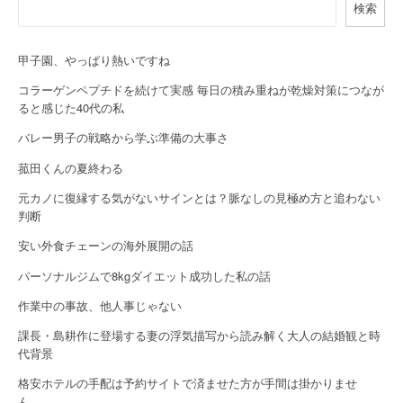
a
検索
v
i
甲子園、やっぱり熱いですね
コラーゲンペプチドを続けて実感 毎日の積み重ねが乾燥対策につなが
g
ると感じた40代の私
a
バレー男子の戦略から学ぶ準備の大事さ
t
菰田くんの夏終わる
i
元カノに復縁する気がないサインとは？脈なしの見極め方と追わない
判断
o
安い外食チェーンの海外展開の話
n
パーソナルジムで8kgダイエット成功した私の話
作業中の事故、他人事じゃない
課長・島耕作に登場する妻の浮気描写から読み解く大人の結婚観と時
代背景
格安ホテルの手配は予約サイトで済ませた方が手間は掛かりませ
ん…。