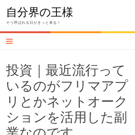
Skip
自分界の王様
to
content
そう呼ばれる日がきっと来る！
投資｜最近流行って
いるのがフリマアプ
リとかネットオーク
ションを活用した副
業なのです…。