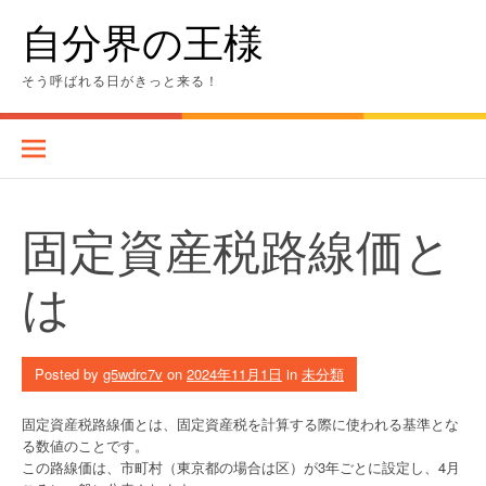
Skip
自分界の王様
to
content
そう呼ばれる日がきっと来る！
固定資産税路線価と
は
Posted by
g5wdrc7v
on
2024年11月1日
in
未分類
固定資産税路線価とは、固定資産税を計算する際に使われる基準とな
る数値のことです。
この路線価は、市町村（東京都の場合は区）が3年ごとに設定し、4月