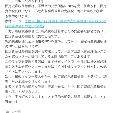
ごろに一般に公表されます。
固定資産税路線価は、不動産の公示価格の70%を元に算出され、固定
資産税だけでなく、不動産取得税や登録免許税、都市計画税の算出に
も利用されます。
参考ページ：
土地 の 相続 税 評価 額 固定資産税路線価の調べ方と相
続税路線価との違いの解説
一方、相続税路線価は、相続税を計算するために必要な数値であり、
固定資産税路線価とは異なる値です。
相続税路線価は公示価格の80%を基準としており、固定資産税路線価
の70%とは異なります。
固定資産税路線価を調べる方法として、一般財団法人資産評価システ
ム研究センターが提供している全国地価マップがあります。
このマップを使用する際は、まず検索サイトで「一般財団法人資産評
価システム研究センター」または「全国地価マップ」と検索し、公式
サイトにアクセスします。
次に、掲載マップ一覧の中から「固定資産税路線価等」を選択し、調
査したい地域をクリックします。
地図上で目的の場所を詳細に表示させることで、固定資産税路線価を
調べることができます。
また、直接町名を入力することで目的の部分に簡単に移動することも
可能です。
未分類