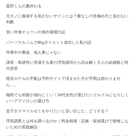
菰田くんの夏終わる
i
元カノに復縁する気がないサインとは？脈なしの見極め方と追わない
o
判断
n
安い外食チェーンの海外展開の話
パーソナルジムで8kgダイエット成功した私の話
作業中の事故、他人事じゃない
課長・島耕作に登場する妻の浮気描写から読み解く大人の結婚観と時
代背景
格安ホテルの手配は予約サイトで済ませた方が手間は掛かりませ
ん…。
梅雨でも前髪が崩れにくい！30代女性が選びたいクルクルになりにく
いヘアアイロンの選び方
息子がスマイルゼミをやりたいと言い出した…どうする？
浮気調査とは何を調べるのか｜料金相場・証拠・探偵選びで後悔しな
いための実践解説