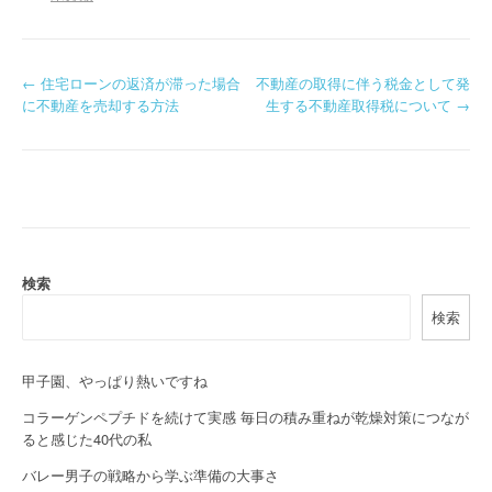
P
←
住宅ローンの返済が滞った場合
不動産の取得に伴う税金として発
に不動産を売却する方法
生する不動産取得税について
→
o
s
t
n
a
検索
検索
v
i
甲子園、やっぱり熱いですね
g
コラーゲンペプチドを続けて実感 毎日の積み重ねが乾燥対策につなが
a
ると感じた40代の私
バレー男子の戦略から学ぶ準備の大事さ
t