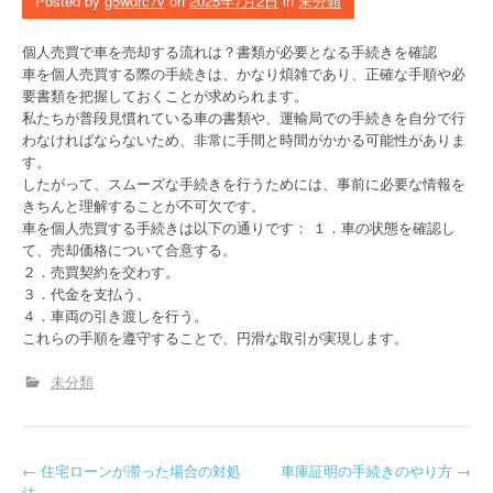
Posted by
g5wdrc7v
on
2025年7月2日
in
未分類
個人売買で車を売却する流れは？書類が必要となる手続きを確認
車を個人売買する際の手続きは、かなり煩雑であり、正確な手順や必
要書類を把握しておくことが求められます。
私たちが普段見慣れている車の書類や、運輸局での手続きを自分で行
わなければならないため、非常に手間と時間がかかる可能性がありま
す。
したがって、スムーズな手続きを行うためには、事前に必要な情報を
きちんと理解することが不可欠です。
車を個人売買する手続きは以下の通りです： １．車の状態を確認し
て、売却価格について合意する。
２．売買契約を交わす。
３．代金を支払う。
４．車両の引き渡しを行う。
これらの手順を遵守することで、円滑な取引が実現します。
未分類
P
←
住宅ローンが滞った場合の対処
車庫証明の手続きのやり方
→
法