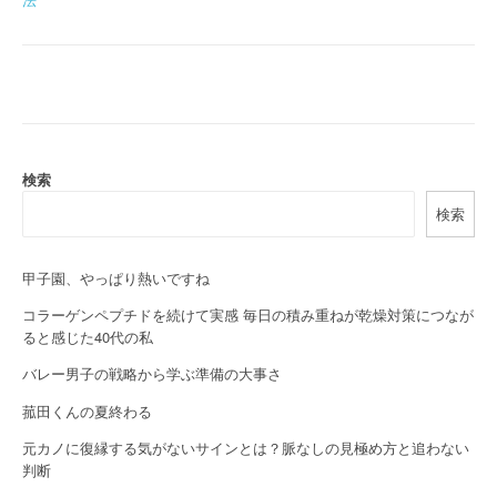
o
s
t
n
a
検索
検索
v
i
甲子園、やっぱり熱いですね
g
コラーゲンペプチドを続けて実感 毎日の積み重ねが乾燥対策につなが
a
ると感じた40代の私
バレー男子の戦略から学ぶ準備の大事さ
t
菰田くんの夏終わる
i
元カノに復縁する気がないサインとは？脈なしの見極め方と追わない
o
判断