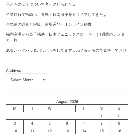
子どもの安全について考えさせられた日
卒業旅行で宮崎へ！青島・日南海岸をドライブしてきたよ
合気道の調和と呼吸、道場選びとオンライン稽古
福岡空港から高千穂峡・日南フェニックスロードへ｜1週間のレンタ
カー旅
あなたセクハラ＆パワハラをしてますよね？訴えるので覚悟しておけ
Archives
August 2026
M
T
W
T
F
S
S
1
2
3
4
5
6
7
8
9
10
11
12
13
14
15
16