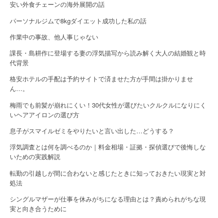
n
安い外食チェーンの海外展開の話
パーソナルジムで8kgダイエット成功した私の話
作業中の事故、他人事じゃない
課長・島耕作に登場する妻の浮気描写から読み解く大人の結婚観と時
代背景
格安ホテルの手配は予約サイトで済ませた方が手間は掛かりませ
ん…。
梅雨でも前髪が崩れにくい！30代女性が選びたいクルクルになりにく
いヘアアイロンの選び方
息子がスマイルゼミをやりたいと言い出した…どうする？
浮気調査とは何を調べるのか｜料金相場・証拠・探偵選びで後悔しな
いための実践解説
転勤の引越しが間に合わないと感じたときに知っておきたい現実と対
処法
シングルマザーが仕事を休みがちになる理由とは？責められがちな現
実と向き合うために