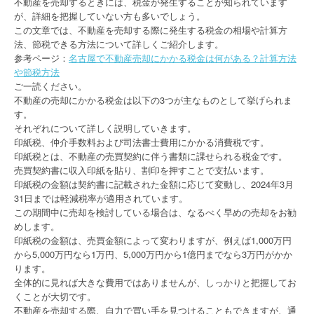
不動産を売却するときには、税金が発生することが知られています
が、詳細を把握していない方も多いでしょう。
この文章では、不動産を売却する際に発生する税金の相場や計算方
法、節税できる方法について詳しくご紹介します。
参考ページ：
名古屋で不動産売却にかかる税金は何がある？計算方法
や節税方法
ご一読ください。
不動産の売却にかかる税金は以下の3つが主なものとして挙げられま
す。
それぞれについて詳しく説明していきます。
印紙税、仲介手数料および司法書士費用にかかる消費税です。
印紙税とは、不動産の売買契約に伴う書類に課せられる税金です。
売買契約書に収入印紙を貼り、割印を押すことで支払います。
印紙税の金額は契約書に記載された金額に応じて変動し、2024年3月
31日までは軽減税率が適用されています。
この期間中に売却を検討している場合は、なるべく早めの売却をお勧
めします。
印紙税の金額は、売買金額によって変わりますが、例えば1,000万円
から5,000万円なら1万円、5,000万円から1億円までなら3万円がかか
ります。
全体的に見れば大きな費用ではありませんが、しっかりと把握してお
くことが大切です。
不動産を売却する際、自力で買い手を見つけることもできますが、通