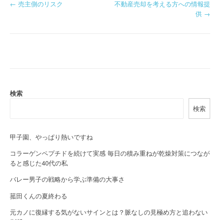
P
←
売主側のリスク
不動産売却を考える方への情報提
供
→
o
s
t
n
a
検索
検索
v
i
甲子園、やっぱり熱いですね
g
コラーゲンペプチドを続けて実感 毎日の積み重ねが乾燥対策につなが
a
ると感じた40代の私
バレー男子の戦略から学ぶ準備の大事さ
t
菰田くんの夏終わる
i
元カノに復縁する気がないサインとは？脈なしの見極め方と追わない
o