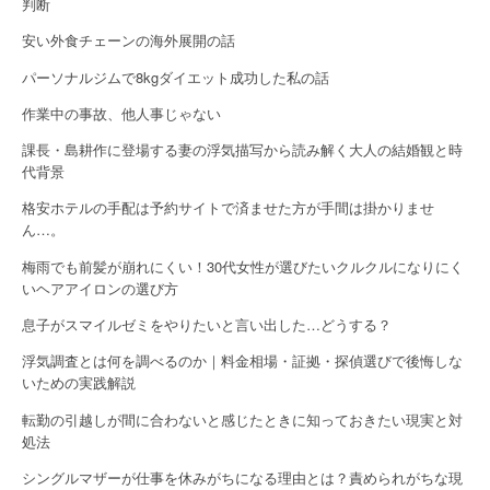
判断
n
安い外食チェーンの海外展開の話
パーソナルジムで8kgダイエット成功した私の話
作業中の事故、他人事じゃない
課長・島耕作に登場する妻の浮気描写から読み解く大人の結婚観と時
代背景
格安ホテルの手配は予約サイトで済ませた方が手間は掛かりませ
ん…。
梅雨でも前髪が崩れにくい！30代女性が選びたいクルクルになりにく
いヘアアイロンの選び方
息子がスマイルゼミをやりたいと言い出した…どうする？
浮気調査とは何を調べるのか｜料金相場・証拠・探偵選びで後悔しな
いための実践解説
転勤の引越しが間に合わないと感じたときに知っておきたい現実と対
処法
シングルマザーが仕事を休みがちになる理由とは？責められがちな現