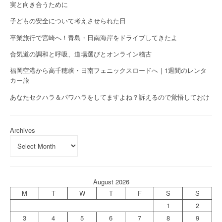
実と向き合うために
子どもの安全について考えさせられた日
卒業旅行で宮崎へ！青島・日南海岸をドライブしてきたよ
合気道の調和と呼吸、道場選びとオンライン稽古
福岡空港から高千穂峡・日南フェニックスロードへ｜1週間のレンタ
カー旅
あなたセクハラ＆パワハラをしてますよね？訴えるので覚悟しておけ
Archives
August 2026
M
T
W
T
F
S
S
1
2
3
4
5
6
7
8
9