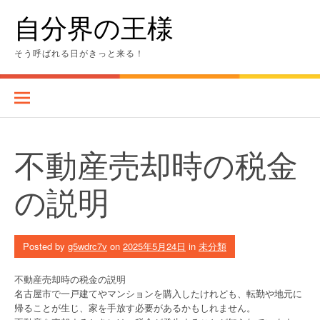
Skip
自分界の王様
to
content
そう呼ばれる日がきっと来る！
不動産売却時の税金
の説明
Posted by
g5wdrc7v
on
2025年5月24日
in
未分類
不動産売却時の税金の説明
名古屋市で一戸建てやマンションを購入したけれども、転勤や地元に
帰ることが生じ、家を手放す必要があるかもしれません。