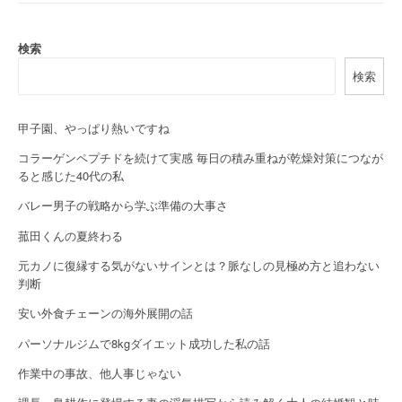
n
a
検索
検索
v
i
甲子園、やっぱり熱いですね
g
コラーゲンペプチドを続けて実感 毎日の積み重ねが乾燥対策につなが
a
ると感じた40代の私
バレー男子の戦略から学ぶ準備の大事さ
t
菰田くんの夏終わる
i
元カノに復縁する気がないサインとは？脈なしの見極め方と追わない
o
判断
n
安い外食チェーンの海外展開の話
パーソナルジムで8kgダイエット成功した私の話
作業中の事故、他人事じゃない