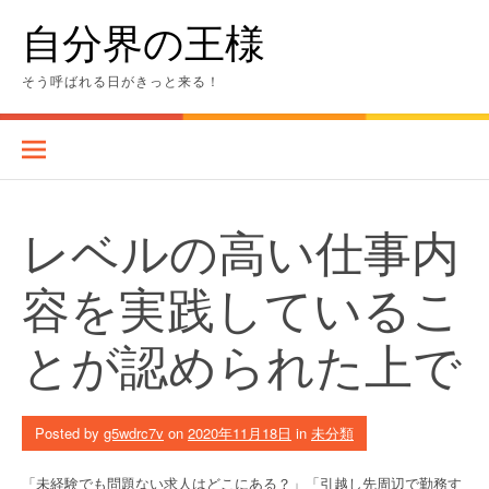
Skip
自分界の王様
to
content
そう呼ばれる日がきっと来る！
レベルの高い仕事内
容を実践しているこ
とが認められた上で
Posted by
g5wdrc7v
on
2020年11月18日
in
未分類
「未経験でも問題ない求人はどこにある？」「引越し先周辺で勤務す