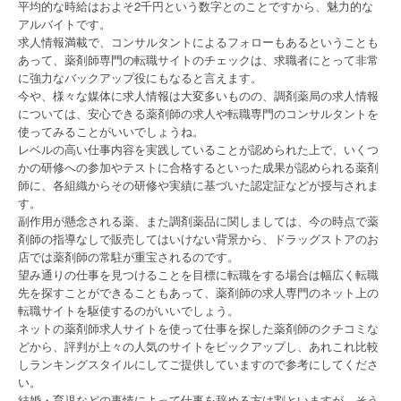
平均的な時給はおよそ2千円という数字とのことですから、魅力的な
アルバイトです。
求人情報満載で、コンサルタントによるフォローもあるということも
あって、薬剤師専門の転職サイトのチェックは、求職者にとって非常
に強力なバックアップ役にもなると言えます。
今や、様々な媒体に求人情報は大変多いものの、調剤薬局の求人情報
については、安心できる薬剤師の求人や転職専門のコンサルタントを
使ってみることがいいでしょうね。
レベルの高い仕事内容を実践していることが認められた上で、いくつ
かの研修への参加やテストに合格するといった成果が認められる薬剤
師に、各組織からその研修や実績に基づいた認定証などが授与されま
す。
副作用が懸念される薬、また調剤薬品に関しましては、今の時点で薬
剤師の指導なしで販売してはいけない背景から、ドラッグストアのお
店では薬剤師の常駐が重宝されるのです。
望み通りの仕事を見つけることを目標に転職をする場合は幅広く転職
先を探すことができることもあって、薬剤師の求人専門のネット上の
転職サイトを駆使するのがいいでしょう。
ネットの薬剤師求人サイトを使って仕事を探した薬剤師のクチコミな
どから、評判が上々の人気のサイトをピックアップし、あれこれ比較
しランキングスタイルにしてご提供していますので参考にしてくださ
い。
結婚・育児などの事情によって仕事を辞める方は割といますが、そう