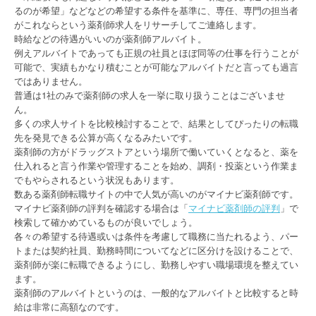
るのが希望」などなどの希望する条件を基準に、専任、専門の担当者
がこれならという薬剤師求人をリサーチしてご連絡します。
時給などの待遇がいいのが薬剤師アルバイト。
例えアルバイトであっても正規の社員とほぼ同等の仕事を行うことが
可能で、実績もかなり積むことが可能なアルバイトだと言っても過言
ではありません。
普通は1社のみで薬剤師の求人を一挙に取り扱うことはございませ
ん。
多くの求人サイトを比較検討することで、結果としてぴったりの転職
先を発見できる公算が高くなるみたいです。
薬剤師の方がドラッグストアという場所で働いていくとなると、薬を
仕入れると言う作業や管理することを始め、調剤・投薬という作業ま
でもやらされるという状況もあります。
数ある薬剤師転職サイトの中で人気が高いのがマイナビ薬剤師です。
マイナビ薬剤師の評判を確認する場合は「
マイナビ薬剤師の評判
」で
検索して確かめているものが良いでしょう。
各々の希望する待遇或いは条件を考慮して職務に当たれるよう、パー
トまたは契約社員、勤務時間についてなどに区分けを設けることで、
薬剤師が楽に転職できるようにし、勤務しやすい職場環境を整えてい
ます。
薬剤師のアルバイトというのは、一般的なアルバイトと比較すると時
給は非常に高額なのです。