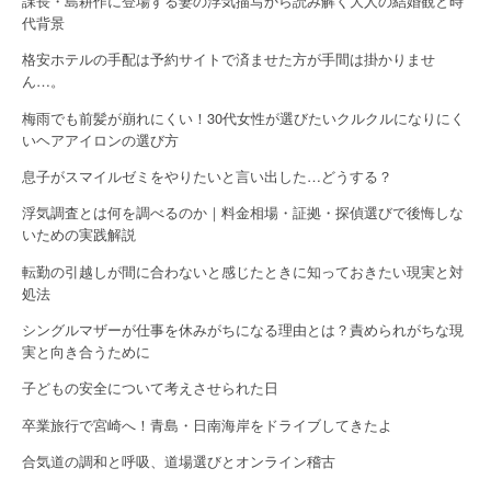
課長・島耕作に登場する妻の浮気描写から読み解く大人の結婚観と時
代背景
格安ホテルの手配は予約サイトで済ませた方が手間は掛かりませ
ん…。
梅雨でも前髪が崩れにくい！30代女性が選びたいクルクルになりにく
いヘアアイロンの選び方
息子がスマイルゼミをやりたいと言い出した…どうする？
浮気調査とは何を調べるのか｜料金相場・証拠・探偵選びで後悔しな
いための実践解説
転勤の引越しが間に合わないと感じたときに知っておきたい現実と対
処法
シングルマザーが仕事を休みがちになる理由とは？責められがちな現
実と向き合うために
子どもの安全について考えさせられた日
卒業旅行で宮崎へ！青島・日南海岸をドライブしてきたよ
合気道の調和と呼吸、道場選びとオンライン稽古