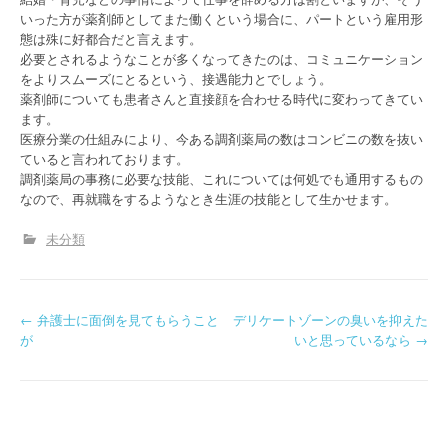
いった方が薬剤師としてまた働くという場合に、パートという雇用形
態は殊に好都合だと言えます。
必要とされるようなことが多くなってきたのは、コミュニケーション
をよりスムーズにとるという、接遇能力とでしょう。
薬剤師についても患者さんと直接顔を合わせる時代に変わってきてい
ます。
医療分業の仕組みにより、今ある調剤薬局の数はコンビニの数を抜い
ていると言われております。
調剤薬局の事務に必要な技能、これについては何処でも通用するもの
なので、再就職をするようなとき生涯の技能として生かせます。
未分類
P
←
弁護士に面倒を見てもらうこと
デリケートゾーンの臭いを抑えた
が
いと思っているなら
→
o
s
t