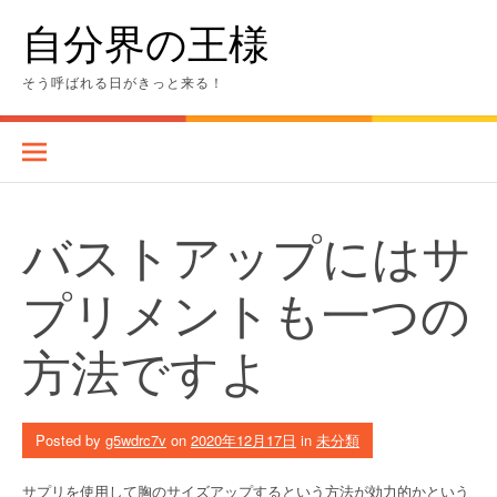
Skip
自分界の王様
to
content
そう呼ばれる日がきっと来る！
バストアップにはサ
プリメントも一つの
方法ですよ
Posted by
g5wdrc7v
on
2020年12月17日
in
未分類
サプリを使用して胸のサイズアップするという方法が効力的かという