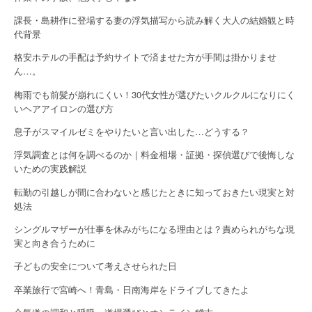
課長・島耕作に登場する妻の浮気描写から読み解く大人の結婚観と時
代背景
格安ホテルの手配は予約サイトで済ませた方が手間は掛かりませ
ん…。
梅雨でも前髪が崩れにくい！30代女性が選びたいクルクルになりにく
いヘアアイロンの選び方
息子がスマイルゼミをやりたいと言い出した…どうする？
浮気調査とは何を調べるのか｜料金相場・証拠・探偵選びで後悔しな
いための実践解説
転勤の引越しが間に合わないと感じたときに知っておきたい現実と対
処法
シングルマザーが仕事を休みがちになる理由とは？責められがちな現
実と向き合うために
子どもの安全について考えさせられた日
卒業旅行で宮崎へ！青島・日南海岸をドライブしてきたよ