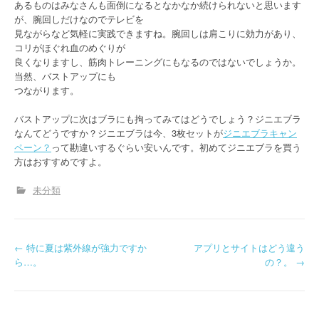
あるものはみなさんも面倒になるとなかなか続けられないと思います
が、腕回しだけなのでテレビを
見ながらなど気軽に実践できますね。腕回しは肩こりに効力があり、
コリがほぐれ血のめぐりが
良くなりますし、筋肉トレーニングにもなるのではないでしょうか。
当然、バストアップにも
つながります。
バストアップに次はブラにも拘ってみてはどうでしょう？ジニエブラ
なんてどうですか？ジニエブラは今、3枚セットが
ジニエブラキャン
ペーン？
って勘違いするぐらい安いんです。初めてジニエブラを買う
方はおすすめですよ。
未分類
P
←
特に夏は紫外線が強力ですか
アプリとサイトはどう違う
ら…。
の？。
→
o
s