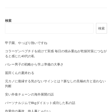
t
n
a
検索
検索
v
i
甲子園、やっぱり熱いですね
g
コラーゲンペプチドを続けて実感 毎日の積み重ねが乾燥対策につなが
a
ると感じた40代の私
バレー男子の戦略から学ぶ準備の大事さ
t
菰田くんの夏終わる
i
元カノに復縁する気がないサインとは？脈なしの見極め方と追わない
o
判断
n
安い外食チェーンの海外展開の話
パーソナルジムで8kgダイエット成功した私の話
作業中の事故、他人事じゃない