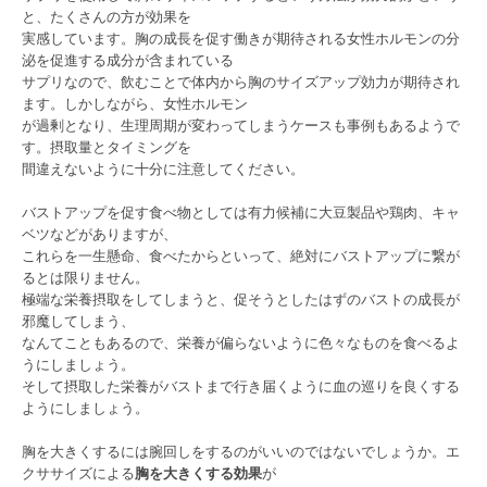
と、たくさんの方が効果を
実感しています。胸の成長を促す働きが期待される女性ホルモンの分
泌を促進する成分が含まれている
サプリなので、飲むことで体内から胸のサイズアップ効力が期待され
ます。しかしながら、女性ホルモン
が過剰となり、生理周期が変わってしまうケースも事例もあるようで
す。摂取量とタイミングを
間違えないように十分に注意してください。
バストアップを促す食べ物としては有力候補に大豆製品や鶏肉、キャ
ベツなどがありますが、
これらを一生懸命、食べたからといって、絶対にバストアップに繋が
るとは限りません。
極端な栄養摂取をしてしまうと、促そうとしたはずのバストの成長が
邪魔してしまう、
なんてこともあるので、栄養が偏らないように色々なものを食べるよ
うにしましょう。
そして摂取した栄養がバストまで行き届くように血の巡りを良くする
ようにしましょう。
胸を大きくするには腕回しをするのがいいのではないでしょうか。エ
クササイズによる
胸を大きくする効果
が