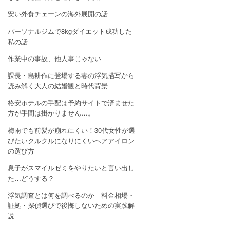
安い外食チェーンの海外展開の話
パーソナルジムで8kgダイエット成功した
私の話
作業中の事故、他人事じゃない
課長・島耕作に登場する妻の浮気描写から
読み解く大人の結婚観と時代背景
格安ホテルの手配は予約サイトで済ませた
方が手間は掛かりません…。
梅雨でも前髪が崩れにくい！30代女性が選
びたいクルクルになりにくいヘアアイロン
の選び方
息子がスマイルゼミをやりたいと言い出し
た…どうする？
浮気調査とは何を調べるのか｜料金相場・
証拠・探偵選びで後悔しないための実践解
説