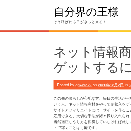
Skip
自分界の王様
to
content
そう呼ばれる日がきっと来る！
ネット情報
ゲットする
Posted by
g5wdrc7v
on
2020年12月2日
in
この先の暮らしが心配な方、毎日の生活が一
いう人、ネット情報商材をやって副収入をゲ
サイトアフィリエイトには、サイトを作るこ
応用できる、大切な手法が諸々採り入れられ
当然適正なやり方を習得していなければ厳し
トで稼ぐことは可能です。