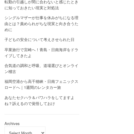
転勤の引越しが間に合わないと感じたとき
に知っておきたい現実と対処法
シングルマザーが仕事を休みがちになる理
由とは？責められがちな現実と向き合うた
めに
子どもの安全について考えさせられた日
卒業旅行で宮崎へ！青島・日南海岸をドラ
イブしてきたよ
合気道の調和と呼吸、道場選びとオンライ
ン稽古
福岡空港から高千穂峡・日南フェニックス
ロードへ｜1週間のレンタカー旅
あなたセクハラ＆パワハラをしてますよ
ね？訴えるので覚悟しておけ
Archives