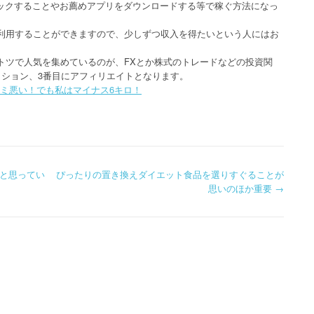
リックすることやお薦めアプリをダウンロードする等で稼ぐ方法になっ
利用することができますので、少しずつ収入を得たいという人にはお
トツで人気を集めているのが、FXとか株式のトレードなどの投資関
クション、3番目にアフィリエイトとなります。
ミ悪い！でも私はマイナス6キロ！
と思ってい
ぴったりの置き換えダイエット食品を選りすぐることが
思いのほか重要
→