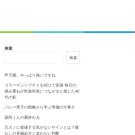
検索
検索
甲子園、やっぱり熱いですね
コラーゲンペプチドを続けて実感 毎日の
積み重ねが乾燥対策につながると感じた40
代の私
バレー男子の戦略から学ぶ準備の大事さ
菰田くんの夏終わる
元カノに復縁する気がないサインとは？脈
なしの見極め方と追わない判断