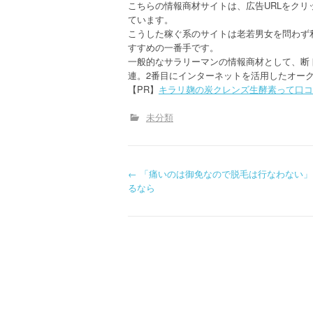
こちらの情報商材サイトは、広告URLをク
ています。
こうした稼ぐ系のサイトは老若男女を問わず
すすめの一番手です。
一般的なサラリーマンの情報商材として、断
連。2番目にインターネットを活用したオー
【PR】
キラリ麹の炭クレンズ生酵素って口コ
未分類
P
←
「痛いのは御免なので脱毛は行なわない」
るなら
o
s
t
n