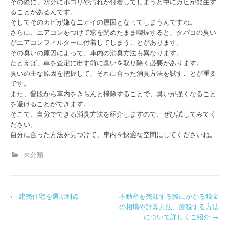
その際に、水分にホコリや汚れが付着してしまうと中にカビが発生す
ることがあるんです。
そしてそのカビが嫌なニオイの原因となってしまうんですね。
さらに、エアコンをつけて窓を閉めたまま喫煙すると、タバコの臭い
がエアコンフィルターに付着してしまうことがあります。
その臭いの原因によって、車内の消臭方法も異なります。
たとえば、車を査定に出す前に臭いを取り除く必要があります。
臭いの主な原因を把握して、それに合った消臭方法を試すことが重要
です。
また、普段から車内をきちんと掃除することで、臭いが強くなること
を避けることができます。
そこで、自分でできる消臭方法を紹介しますので、ぜひ試してみてく
ださい。
自分に合った方法を見つけて、車内を快適な空間にしてくださいね。
未分類
P
←
建売住宅を選ぶ利点
不動産を売却する際にかかる税金
の相場や計算方法、節税する方法
o
について詳しくご紹介
→