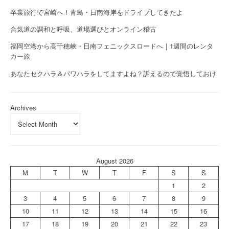
卒業旅行で宮崎へ！青島・日南海岸をドライブしてきたよ
合気道の調和と呼吸、道場選びとオンライン稽古
福岡空港から高千穂峡・日南フェニックスロードへ｜1週間のレンタ
カー旅
あなたセクハラ＆パワハラをしてますよね？訴えるので覚悟しておけ
Archives
August 2026
M
T
W
T
F
S
S
1
2
3
4
5
6
7
8
9
10
11
12
13
14
15
16
17
18
19
20
21
22
23