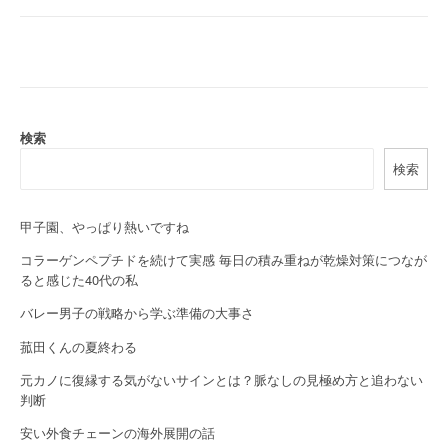
s
t
n
a
検索
v
検索
i
g
甲子園、やっぱり熱いですね
a
コラーゲンペプチドを続けて実感 毎日の積み重ねが乾燥対策につなが
ると感じた40代の私
t
バレー男子の戦略から学ぶ準備の大事さ
i
菰田くんの夏終わる
o
元カノに復縁する気がないサインとは？脈なしの見極め方と追わない
判断
n
安い外食チェーンの海外展開の話