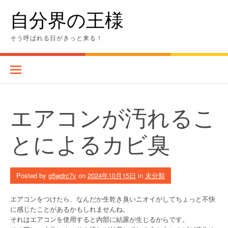
Skip
自分界の王様
to
content
そう呼ばれる日がきっと来る！
エアコンが汚れるこ
とによるカビ臭
Posted by
g5wdrc7v
on
2024年10月15日
in
未分類
エアコンをつけたら、なんだか生乾き臭いニオイがしてちょっと不快
に感じたことがあるかもしれませんね。
それはエアコンを使用すると内部に結露が生じるからです。