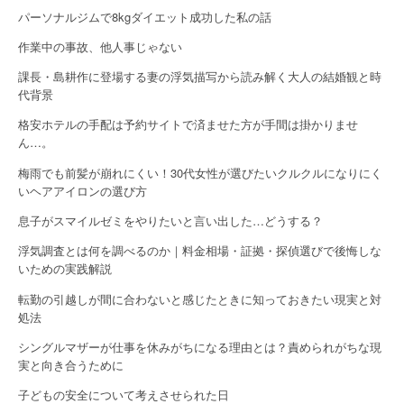
パーソナルジムで8kgダイエット成功した私の話
作業中の事故、他人事じゃない
課長・島耕作に登場する妻の浮気描写から読み解く大人の結婚観と時
代背景
格安ホテルの手配は予約サイトで済ませた方が手間は掛かりませ
ん…。
梅雨でも前髪が崩れにくい！30代女性が選びたいクルクルになりにく
いヘアアイロンの選び方
息子がスマイルゼミをやりたいと言い出した…どうする？
浮気調査とは何を調べるのか｜料金相場・証拠・探偵選びで後悔しな
いための実践解説
転勤の引越しが間に合わないと感じたときに知っておきたい現実と対
処法
シングルマザーが仕事を休みがちになる理由とは？責められがちな現
実と向き合うために
子どもの安全について考えさせられた日