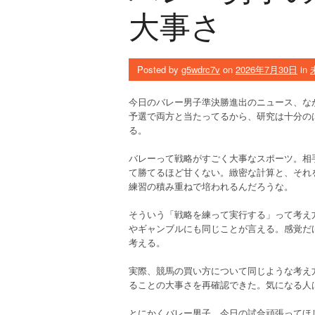
大事さ
Posted by
g5wdrc7v
on
2026年7月30日
in
今日のバレー男子準決勝進出のニュース、な
予選で両方と当たってるから、研究は十分の
る。
バレーって戦略がすごく大事なスポーツ。相
て勝てるほど甘くない。緻密な計算と、それ
練習の積み重ねで培われるんだろうな。
そういう「戦略を練って実行する」って考え
やギャンブルにも同じことが言える。感覚だ
考える。
実際、競馬の買い方について同じような考え
ることの大事さを再確認できた。気になる人
とにかくバレー男子、今日の試合頑張ってほ