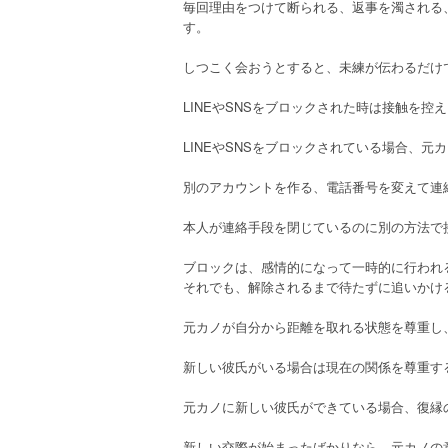
毎回理由をつけて断られる、返事を濁される
す。
しつこく会おうとすると、未練が伝わるだけ
LINEやSNSをブロックされた時は接触を控
LINEやSNSをブロックされている場合、
別のアカウントを作る、電話番号を変えて連
本人が連絡手段を閉じているのに別の方法で
ブロックは、感情的になって一時的に行われ
それでも、解除されるまで待たずに追いかけ
元カノが自分から距離を取れる状態を尊重し
新しい彼氏がいる場合は現在の関係を尊重す
元カノに新しい彼氏ができている場合、復縁
新しい交際が始まったばかりなら、元カノの