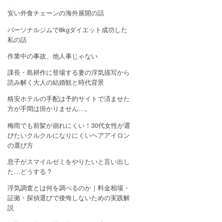
安い外食チェーンの海外展開の話
パーソナルジムで8kgダイエット成功した
私の話
作業中の事故、他人事じゃない
課長・島耕作に登場する妻の浮気描写から
読み解く大人の結婚観と時代背景
格安ホテルの手配は予約サイトで済ませた
方が手間は掛かりません…。
梅雨でも前髪が崩れにくい！30代女性が選
びたいクルクルになりにくいヘアアイロン
の選び方
息子がスマイルゼミをやりたいと言い出し
た…どうする？
浮気調査とは何を調べるのか｜料金相場・
証拠・探偵選びで後悔しないための実践解
説