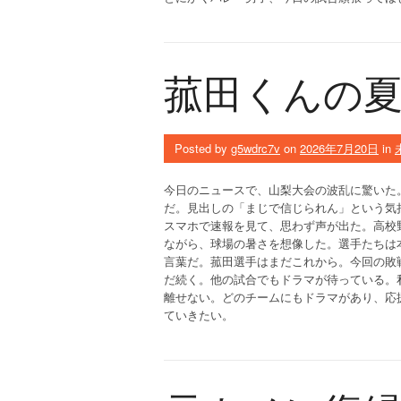
菰田くんの
Posted by
g5wdrc7v
on
2026年7月20日
in
今日のニュースで、山梨大会の波乱に驚いた
だ。見出しの「まじで信じられん」という気
スマホで速報を見て、思わず声が出た。高校
ながら、球場の暑さを想像した。選手たちは
言葉だ。菰田選手はまだこれから。今回の敗
だ続く。他の試合でもドラマが待っている。
離せない。どのチームにもドラマがあり、応
ていきたい。