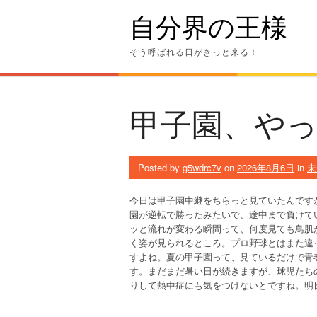
Skip
自分界の王様
to
content
そう呼ばれる日がきっと来る！
甲子園、や
Posted by
g5wdrc7v
on
2026年8月6日
in
未
今日は甲子園中継をちらっと見ていたんです
園が逆転で勝ったみたいで、途中まで負けて
ッと流れが変わる瞬間って、何度見ても鳥肌
く姿が見られるところ。プロ野球とはまた違
すよね。夏の甲子園って、見ているだけで青
す。まだまだ暑い日が続きますが、球児たち
りして熱中症にも気をつけないとですね。明