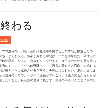
夏終わる
未分類
。プロ注目の二刀流・菰田陽生選手を擁する山梨学院が敗退したの
持ち、よくわかる。強豪が敗れる瞬間は、いつも衝撃的だ。昼休みに
野球の季節になると、自分もソワソワする。今日は冷たいお茶を飲み
本当にすごい。「やっぱ野球って」、勝負の難しさと面白さを感じる
戦が彼をさらに成長させるだろう。今後に注目したい。夏の大会はま
私も自分の日常で、一歩ずつ頑張っていこう。今後の試合からも目が
援したくなる。私も夏の暑さに負けず、自分のやるべきことに集中し