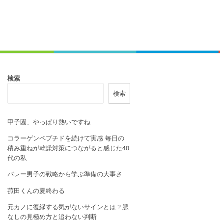
検索
検索
甲子園、やっぱり熱いですね
コラーゲンペプチドを続けて実感 毎日の
積み重ねが乾燥対策につながると感じた40
代の私
バレー男子の戦略から学ぶ準備の大事さ
菰田くんの夏終わる
元カノに復縁する気がないサインとは？脈
なしの見極め方と追わない判断