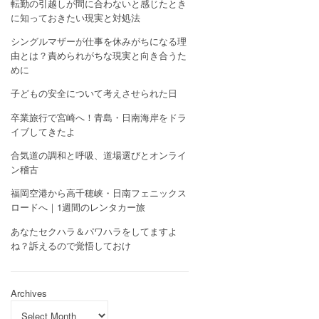
転勤の引越しが間に合わないと感じたとき
に知っておきたい現実と対処法
シングルマザーが仕事を休みがちになる理
由とは？責められがちな現実と向き合うた
めに
子どもの安全について考えさせられた日
卒業旅行で宮崎へ！青島・日南海岸をドラ
イブしてきたよ
合気道の調和と呼吸、道場選びとオンライ
ン稽古
福岡空港から高千穂峡・日南フェニックス
ロードへ｜1週間のレンタカー旅
あなたセクハラ＆パワハラをしてますよ
ね？訴えるので覚悟しておけ
Archives