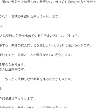
、誘いの部分だけ無視される状態なら、繰り返し誘わない方が安全で
でなく、警戒心を強める原因にもなります。
える
元カノは明確に距離を求めていると考えた方がよいでしょう。
絡する、共通の友人に伝言を頼むといった行動は避けるべきです。
接触すると、復縁どころか関係がさらに悪化します。
る場合もあります。
るのは逆効果です。
、こちらから接触しない期間を作る必要があります。
る
の難易度は高くなります。
意識は現在の相手へ向いている可能性が高いです。