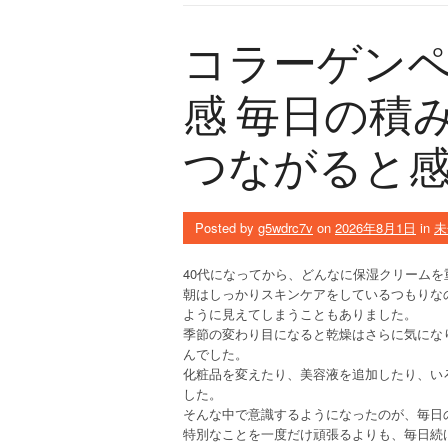
コラーゲン
感 毎日の積
つながると感
Posted by
g5wdrc7v
on
2026年8月1日
in
未
40代になってから、どんなに保湿クリーム
朝はしっかりスキンケアをしているつもりな
ように見えてしまうこともありました。
季節の変わり目になると乾燥はさらに気にな
んでした。
化粧品を変えたり、美容液を追加したり、い
した。
そんな中で意識するようになったのが、毎日
特別なことを一度だけ頑張るよりも、毎日続