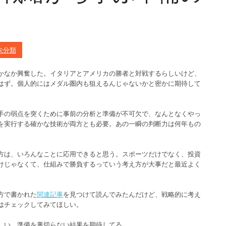
未分類
かなか興奮した。イタリアとアメリカの勝者と対戦するらしいけど、
はず。個人的にはメダル圏内も狙えるんじゃないかと密かに期待して
手の弱点を突くために事前の分析と準備が不可欠で、なんとなくやっ
を実行する確かな技術が両方とも必要。あの一瞬の判断力は何年もの
方は、いろんなことに応用できると思う。スポーツだけでなく、投資
けじゃなくて、仕組みで勝負するっていう考え方が大事だと最近よく
方で書かれた
関連記事
を見つけて読んでみたんだけど、戦略的に考え
はチェックしてみてほしい。
しい。準備を裏切らない結果を期待してる。