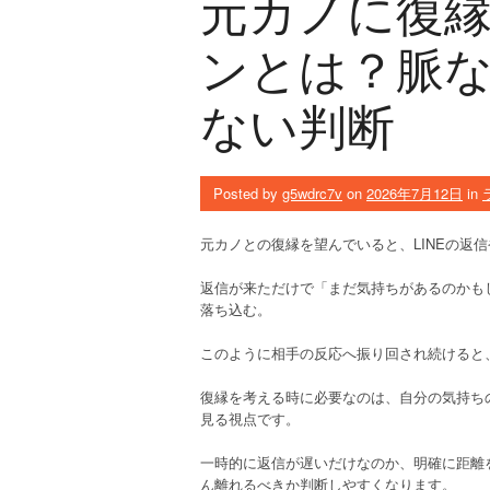
元カノに復
ンとは？脈
ない判断
Posted by
g5wdrc7v
on
2026年7月12日
in
元カノとの復縁を望んでいると、LINEの返
返信が来ただけで「まだ気持ちがあるのかも
落ち込む。
このように相手の反応へ振り回され続けると
復縁を考える時に必要なのは、自分の気持ち
見る視点です。
一時的に返信が遅いだけなのか、明確に距離
ん離れるべきか判断しやすくなります。